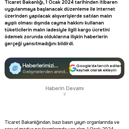
Ticaret Bakanlığı
, 1 Ocak 2024 tarihinden itibaren
uygulanmaya başlanacak düzenleme ile internet
üzerinden yapılacak alışverişlerde satılan malın
ayıplı olması dışında cayma hakkını kullanan
tüketicilerin malın iadesiyle ilgili
kargo
ücretini
ödemek zorunda olduklarına ilişkin haberlerin
gerçeği yansıtmadığını bildirdi.
Haberlerimizi
Google’da tercih edilen
kaynak olarak ekleyin
Google'da Takip
Gelişmelerden anında
haberdar olun.
Edin
Haberin Devamı
Ticaret Bakanlığından, bazı basın yayın organlarında ve