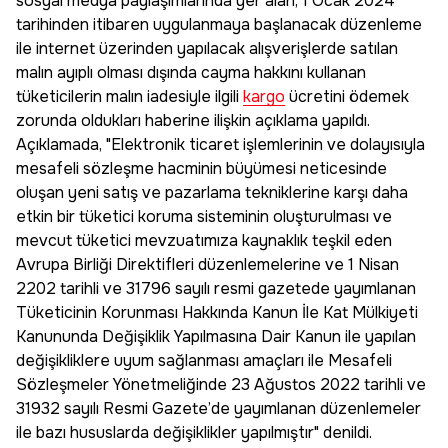
sosyal medya paylaşımlarında yer alan, 1 Ocak 2024
tarihinden itibaren uygulanmaya başlanacak düzenleme
ile internet üzerinden yapılacak alışverişlerde satılan
malın ayıplı olması dışında cayma hakkını kullanan
tüketicilerin malın iadesiyle ilgili
kargo
ücretini ödemek
zorunda oldukları haberine ilişkin açıklama yapıldı.
Açıklamada, "Elektronik ticaret işlemlerinin ve dolayısıyla
mesafeli sözleşme hacminin büyümesi neticesinde
oluşan yeni satış ve pazarlama tekniklerine karşı daha
etkin bir tüketici koruma sisteminin oluşturulması ve
mevcut tüketici mevzuatımıza kaynaklık teşkil eden
Avrupa Birliği Direktifleri düzenlemelerine ve 1 Nisan
2202 tarihli ve 31796 sayılı resmi gazetede yayımlanan
Tüketicinin Korunması Hakkında Kanun İle Kat Mülkiyeti
Kanununda Değişiklik Yapılmasına Dair Kanun ile yapılan
değişikliklere uyum sağlanması amaçları ile Mesafeli
Sözleşmeler Yönetmeliğinde 23 Ağustos 2022 tarihli ve
31932 sayılı Resmi Gazete’de yayımlanan düzenlemeler
ile bazı hususlarda değişiklikler yapılmıştır" denildi.