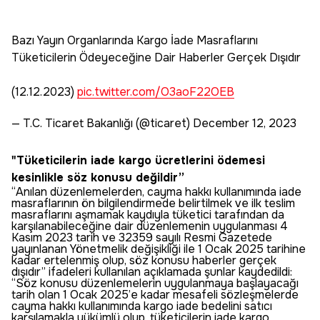
Bazı Yayın Organlarında Kargo İade Masraflarını
Tüketicilerin Ödeyeceğine Dair Haberler Gerçek Dışıdır
(12.12.2023)
pic.twitter.com/O3aoF22OEB
— T.C. Ticaret Bakanlığı (@ticaret)
December 12, 2023
"Tüketicilerin iade kargo ücretlerini ödemesi
kesinlikle söz konusu değildir”
“Anılan düzenlemelerden, cayma hakkı kullanımında iade
masraflarının ön bilgilendirmede belirtilmek ve ilk teslim
masraflarını aşmamak kaydıyla tüketici tarafından da
karşılanabileceğine dair düzenlemenin uygulanması 4
Kasım 2023 tarih ve 32359 sayılı Resmi Gazetede
yayınlanan Yönetmelik değişikliği ile 1 Ocak 2025 tarihine
kadar ertelenmiş olup, söz konusu haberler gerçek
dışıdır” ifadeleri kullanılan açıklamada şunlar kaydedildi:
“Söz konusu düzenlemelerin uygulanmaya başlayacağı
tarih olan 1 Ocak 2025’e kadar mesafeli sözleşmelerde
cayma hakkı kullanımında kargo iade bedelini satıcı
karşılamakla yükümlü olup, tüketicilerin iade kargo