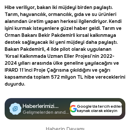
Hibe
veriliyor, bakan iki müjdeyi birden paylaştı.
Tarım
, hayvancılık, ormancılık, gıda ve su ürünleri
alanından üretim yapan herkesi ilgilendiriyor. Kendi
işini kurmak isteyenlere güzel haber geldi. Tarım ve
Orman Bakanı
Bekir Pakdemirli
kırsal kalkınmaya
destek sağlayacak iki yeni müjdeyi daha paylaştı.
Bakan Pakdemirli, 4 ilde pilot olarak uygulanan
‘Kırsal Kalkınmada Uzman Eller Projesi’nin 2022-
2024 yılları arasında ülke geneline yayılacağını ve
IPARD 11’inci Proje Çağrısına çıkıldığını ve çağrı
kapsamında toplam 572 milyon TL hibe vereceklerini
duyurdu.
Haberlerimizi
Google’da tercih edilen
kaynak olarak ekleyin
Google'da Takip
Gelişmelerden anında
haberdar olun.
Edin
Haberin Devamı