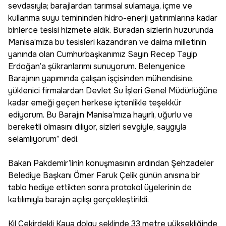
sevdasıyla; barajlardan tarımsal sulamaya, içme ve
kullanma suyu temininden hidro-enerji yatırımlarına kadar
binlerce tesisi hizmete aldık. Buradan sizlerin huzurunda
Manisa’mıza bu tesisleri kazandıran ve daima milletinin
yanında olan Cumhurbaşkanımız Sayın Recep Tayip
Erdoğan’a şükranlarımı sunuyorum. Belenyenice
Barajının yapımında çalışan işçisinden mühendisine,
yüklenici firmalardan Devlet Su İşleri Genel Müdürlüğüne
kadar emeği geçen herkese içtenlikle teşekkür
ediyorum. Bu Barajın Manisa’mıza hayırlı, uğurlu ve
bereketli olmasını diliyor, sizleri sevgiyle, saygıyla
selamlıyorum” dedi.
Bakan Pakdemir’linin konuşmasının ardından Şehzadeler
Belediye Başkanı Ömer Faruk Çelik günün anısına bir
tablo hediye ettikten sonra protokol üyelerinin de
katılımıyla barajın açılışı gerçekleştirildi.
Kil Çekirdekli Kaya dolgu şeklinde 33 metre yüksekliğinde