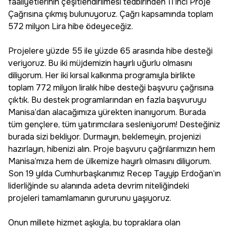
faaliyetlerinin çeşitlendirilmesi tedbirinden 11’inci Proje
Çağrısına çıkmış bulunuyoruz. Çağrı kapsamında toplam
572 milyon Lira hibe ödeyeceğiz.
Projelere yüzde 55 ile yüzde 65 arasında hibe desteği
veriyoruz. Bu iki müjdemizin hayırlı uğurlu olmasını
diliyorum. Her iki kırsal kalkınma programıyla birlikte
toplam 772 milyon liralık hibe desteği başvuru çağrısına
çıktık. Bu destek programlarından en fazla başvuruyu
Manisa’dan alacağımıza yürekten inanıyorum. Burada
tüm gençlere, tüm yatırımcılara sesleniyorum! Desteğiniz
burada sizi bekliyor. Durmayın, beklemeyin, projenizi
hazırlayın, hibenizi alın. Proje başvuru çağrılarımızın hem
Manisa’mıza hem de ülkemize hayırlı olmasını diliyorum.
Son 19 yılda Cumhurbaşkanımız Recep Tayyip Erdoğan’ın
liderliğinde su alanında adeta devrim niteliğindeki
projeleri tamamlamanın gururunu yaşıyoruz.
Onun millete hizmet aşkıyla, bu topraklara olan