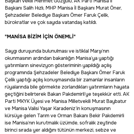
Başkan Vekili Mehmet Güzgülü, AK Parti Manisa İl
Başkanı Salih Hızlı, MHP Manisa İl Başkanı Murat Öner,
Şehzadeler Belediye Başkanı Ömer Faruk Çelik,
bürokratlar ve çok sayıda vatandaş katıldı.
"MANİSA BİZİM İÇİN ÖNEMLİ"
Saygı duruşunda bulunulması ve istiklal Marşı’nın
okunmasının ardından bakanlığın Manisa’ya yaptığı
yatırımların sinevizyon gösteriminin yapıldığı açılış
programında Şehzadeler Belediye Başkanı Ömer Faruk
Çelik yaptığı açılış konuşmasında bir zamanlar insanların
rüyalarında bile görmekte zorlandıkları yatırımların hayata
geçtiğini belirterek Bakan Pakdemirli’ye teşekkür etti. AK
Parti MKYK Üyesi ve Manisa Milletvekili Murat Baybatur
ve Manisa Valisi Yaşar Karadeniz’in konuşmasının
kürsüye gelen Tarım ve Orman Bakanı Bekir Pakdemirli
ise Manisa’nın kurutmalık üzümde, sofralık zeytinde
birinci sırada yer aldığını tütünün merkezi, sebze ve