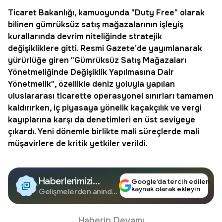
Ticaret Bakanlığı
, kamuoyunda "
Duty Free
" olarak
bilinen gümrüksüz satış mağazalarının işleyiş
kurallarında devrim niteliğinde stratejik
değişikliklere gitti. Resmi Gazete’de yayımlanarak
yürürlüğe giren "Gümrüksüz Satış Mağazaları
Yönetmeliğinde Değişiklik Yapılmasına Dair
Yönetmelik", özellikle deniz yoluyla yapılan
uluslararası ticarette operasyonel sınırları tamamen
kaldırırken, iç piyasaya yönelik kaçakçılık ve vergi
kayıplarına karşı da denetimleri en üst seviyeye
çıkardı. Yeni dönemle birlikte mali süreçlerde mali
müşavirlere de kritik yetkiler verildi.
Haberlerimizi
Google’da tercih edilen
kaynak olarak ekleyin
Google'da Takip
Gelişmelerden anında
haberdar olun.
Edin
Haberin Devamı