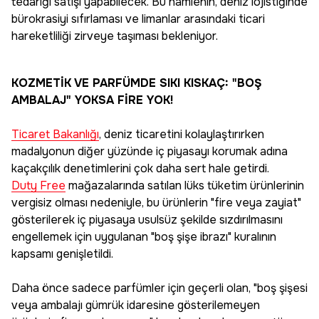
tedariği satışı yapabilecek. Bu hamlenin, deniz lojistiğinde
bürokrasiyi sıfırlaması ve limanlar arasındaki ticari
hareketliliği zirveye taşıması bekleniyor.
KOZMETİK VE PARFÜMDE SIKI KISKAÇ: "BOŞ
AMBALAJ" YOKSA FİRE YOK!
Ticaret Bakanlığı
, deniz ticaretini kolaylaştırırken
madalyonun diğer yüzünde iç piyasayı korumak adına
kaçakçılık denetimlerini çok daha sert hale getirdi.
Duty Free
mağazalarında satılan lüks tüketim ürünlerinin
vergisiz olması nedeniyle, bu ürünlerin "fire veya zayiat"
gösterilerek iç piyasaya usulsüz şekilde sızdırılmasını
engellemek için uygulanan "boş şişe ibrazı" kuralının
kapsamı genişletildi.
Daha önce sadece parfümler için geçerli olan,
"boş şişesi
veya ambalajı gümrük idaresine gösterilemeyen