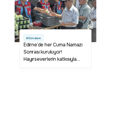
#Gündem
Edirne’de her Cuma Namazı
Sonrası kuruluyor!
Hayırseverlerin katkısıyla
dayanışma ruhu yaşatılışıyor