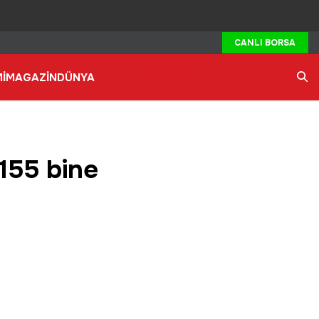
CANLI BORSA
İ
MAGAZİN
DÜNYA
Ara
155 bine