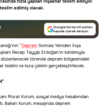
sında hızla yapılan inşaatlar teslim ediliyor.
teslim edilmiş olacak.
n
Google’da tercih edilen
kaynak olarak ekleyin
anlığı’nın “
Deprem
Sonrası Yeniden İnşa
şkanı Recep Tayyip Erdoğan’ın katılımıyla
da düzenlenecek törende deprem bölgesindeki
ar teslimi ve kura çekimi gerçekleştirilecek.
N"
 Bakanı Murat Kurum, sosyal medya hesabından
aştı. Bakan Kurum, mesajında deprem