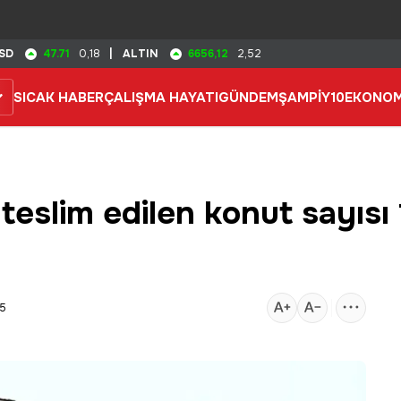
47.71
6656,12
SD
0,18
|
ALTIN
2,52
SICAK HABER
ÇALIŞMA HAYATI
GÜNDEM
ŞAMPİY10
EKONOM
eslim edilen konut sayısı 
05