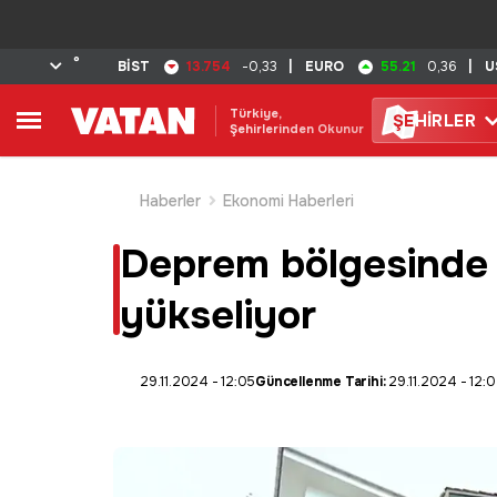
°
13.754
55.21
BİST
-0,33
|
EURO
0,36
|
U
Türkiye,
ŞE
HİRLER
Şehirlerinden Okunur
Haberler
Ekonomi Haberleri
Deprem bölgesinde t
yükseliyor
29.11.2024 - 12:05
Güncellenme Tarihi:
29.11.2024 - 12: