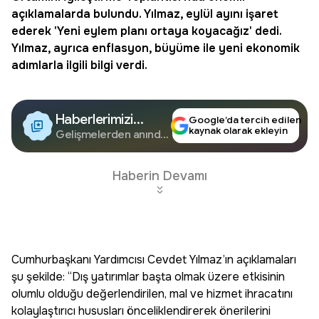
açıklamalarda bulundu. Yılmaz, eylül ayını işaret
ederek 'Yeni
eylem planı
ortaya koyacağız' dedi.
Yılmaz, ayrıca enflasyon, büyüme ile yeni ekonomik
adımlarla ilgili bilgi verdi.
Haberlerimizi
Google’da tercih edilen
kaynak olarak ekleyin
Google'da Takip
Gelişmelerden anında
haberdar olun.
Edin
Haberin Devamı
Cumhurbaşkanı Yardımcısı Cevdet Yılmaz’ın açıklamaları
şu şekilde: “Dış yatırımlar başta olmak üzere etkisinin
olumlu olduğu değerlendirilen, mal ve hizmet ihracatını
kolaylaştırıcı hususları önceliklendirerek önerilerini