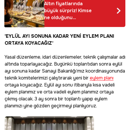
Altın fiyatlarında
büyük sürpriz! Kimse
ne olduğunu
anlamadan artacak
'EYLÜL AYI SONUNA KADAR YENİ EYLEM PLANI
ORTAYA KOYACAĞIZ'
Yasal düzenleme, idari düzenlemeler, teknik çalışmalar adı
altında toparlayacağız. Bugünkü toplantıdan sonra eylül
ayı sonuna kadar Sanayi Bakanlığı’mız koordinasyonunda
teknik komitelerimizi çalıştırarak yeni bir
eylem planı
ortaya koyacağız. Eylül ayı sonu itibarıyla kısa vadeli
eylem planımız ve orta vadeli eylem planımız ortaya
çıkmış olacak. 3 ay sonra bir toplantı yapıp eylem
planımızı yine gözden geçirmeyi planlıyoruz.