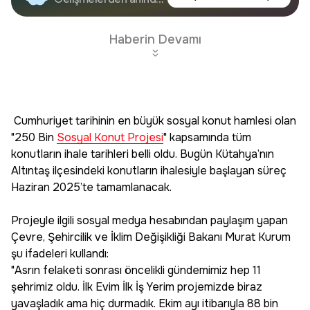
Google'da Takip
haberdar olun.
Edin
Haberin Devamı
Cumhuriyet tarihinin en büyük sosyal konut hamlesi olan
"250 Bin
Sosyal Konut Projesi
" kapsamında tüm
konutların ihale tarihleri belli oldu. Bugün Kütahya’nın
Altıntaş ilçesindeki konutların ihalesiyle başlayan süreç
Haziran 2025’te tamamlanacak.
Projeyle ilgili sosyal medya hesabından paylaşım yapan
Çevre, Şehircilik ve İklim Değişikliği Bakanı Murat Kurum
şu ifadeleri kullandı:
"Asrın felaketi sonrası öncelikli gündemimiz hep 11
şehrimiz oldu. İlk Evim İlk İş Yerim projemizde biraz
yavaşladık ama hiç durmadık. Ekim ayı itibarıyla 88 bin