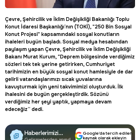
Çevre, Şehircilik ve İklim Değişikliği Bakanlığı Toplu
Konut İdaresi Başkanlığı’nın (TOKİ), "250 Bin
Sosyal
Konut Projesi
" kapsamındaki sosyal konutların
ihaleleri bugün başladı. Sosyal medya hesabından
paylaşım yapan Çevre, Şehircilik ve İklim Değişikliği
Bakanı Murat Kurum, "Deprem bölgesinde verdiğimiz
sözleri tek tek yerine getirirken, Cumhuriyet
tarihimizin en büyük sosyal konut hamlesiyle de dar
gelirli vatandaşlarımızı sıcak yuvalarına
kavuşturmak için yeni takvimimizi oluşturduk. İlk
ihalesini de bugün gerçekleştirdik. Sözünü
verdiğimiz her şeyi yaptık, yapmaya devam
edeceğiz” dedi.
Haberlerimizi
Google’da tercih edilen
kaynak olarak ekleyin
Gelişmelerden anında