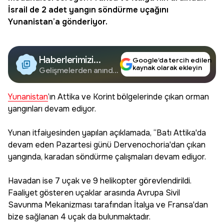
İsrail de 2 adet
yangın
söndürme uçağını
Yunanistan’a gönderiyor.
Haberlerimizi
Google’da tercih edilen
kaynak olarak ekleyin
Google'da Takip
Gelişmelerden anında
haberdar olun.
Edin
Yunanistan
’ın Attika ve Korint bölgelerinde çıkan orman
yangınları devam ediyor.
Yunan itfaiyesinden yapılan açıklamada, “Batı Attika'da
devam eden Pazartesi günü Dervenochoria'dan çıkan
yangında, karadan söndürme çalışmaları devam ediyor.
Havadan ise 7 uçak ve 9 helikopter görevlendirildi.
Faaliyet gösteren uçaklar arasında Avrupa Sivil
Savunma Mekanizması tarafından İtalya ve Fransa'dan
bize sağlanan 4 uçak da bulunmaktadır.