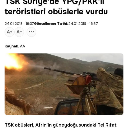
TSK Suriye'de YPG/PKK'lı
teröristleri obüslerle vurdu
24.01.2019 - 16:37
Güncellenme Tarihi:
24.01.2019 - 16:37
Kaynak:
AA
TSK
obüsleri,
Afrin
'in güneydoğusundaki
Tel Rıfat