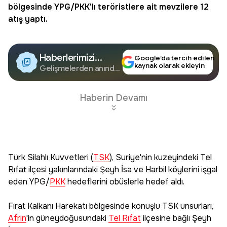
bölgesinde
YPG
/
PKK
'lı teröristlere ait mevzilere 12
atış yaptı.
Haberlerimizi
Google’da tercih edilen
kaynak olarak ekleyin
Google'da Takip
Gelişmelerden anında
haberdar olun.
Edin
Haberin Devamı
Türk Silahlı Kuvvetleri (
TSK
), Suriye'nin kuzeyindeki Tel
Rıfat ilçesi yakınlarındaki Şeyh İsa ve Harbil köylerini işgal
eden YPG/
PKK
hedeflerini obüslerle hedef aldı.
Fırat Kalkanı Harekatı bölgesinde konuşlu TSK unsurları,
Afrin
'in güneydoğusundaki
Tel Rıfat
ilçesine bağlı Şeyh