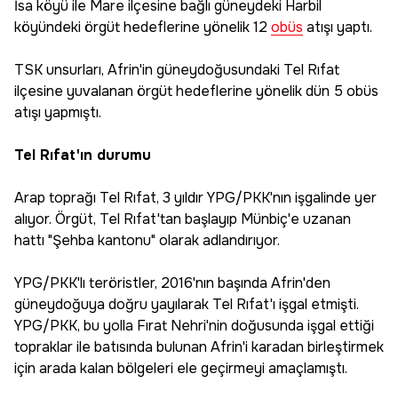
İsa köyü ile Mare ilçesine bağlı güneydeki Harbil
köyündeki örgüt hedeflerine yönelik 12
obüs
atışı yaptı.
TSK unsurları, Afrin'in güneydoğusundaki Tel Rıfat
ilçesine yuvalanan örgüt hedeflerine yönelik dün 5 obüs
atışı yapmıştı.
Tel Rıfat'ın durumu
Arap toprağı Tel Rıfat, 3 yıldır YPG/PKK'nın işgalinde yer
alıyor. Örgüt, Tel Rıfat'tan başlayıp Münbiç'e uzanan
hattı "Şehba kantonu" olarak adlandırıyor.
YPG/PKK'lı teröristler, 2016'nın başında Afrin'den
güneydoğuya doğru yayılarak Tel Rıfat'ı işgal etmişti.
YPG/PKK, bu yolla Fırat Nehri'nin doğusunda işgal ettiği
topraklar ile batısında bulunan Afrin'i karadan birleştirmek
için arada kalan bölgeleri ele geçirmeyi amaçlamıştı.