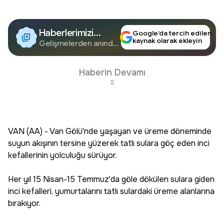
Haberlerimizi
Google’da tercih edilen
kaynak olarak ekleyin
Google'da Takip
Gelişmelerden anında
haberdar olun.
Edin
Haberin Devamı
VAN (AA) - Van Gölü'nde yaşayan ve üreme döneminde
suyun akışının tersine yüzerek tatlı sulara göç eden inci
kefallerinin yolculuğu sürüyor.
Her yıl 15 Nisan-15 Temmuz'da göle dökülen sulara giden
inci kefalleri, yumurtalarını tatlı sulardaki üreme alanlarına
bırakıyor.