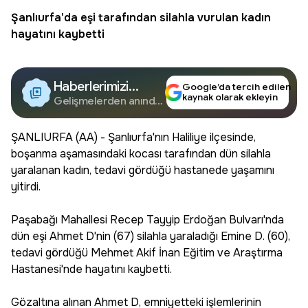
Şanlıurfa
'da eşi tarafından silahla vurulan kadın
hayatını kaybetti
Haberlerimizi
Google’da tercih edilen
kaynak olarak ekleyin
Google'da Takip
Gelişmelerden anında
haberdar olun.
Edin
ŞANLIURFA (AA) - Şanlıurfa'nın Haliliye ilçesinde,
boşanma aşamasındaki kocası tarafından dün silahla
yaralanan kadın, tedavi gördüğü hastanede yaşamını
yitirdi.
Paşabağı Mahallesi Recep Tayyip Erdoğan Bulvarı'nda
dün eşi Ahmet D'nin (67) silahla yaraladığı Emine D. (60),
tedavi gördüğü Mehmet Akif İnan Eğitim ve Araştırma
Hastanesi'nde hayatını kaybetti.
Gözaltına alınan Ahmet D, emniyetteki işlemlerinin