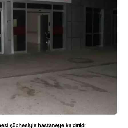
esi şüphesiyle hastaneye kaldırıldı