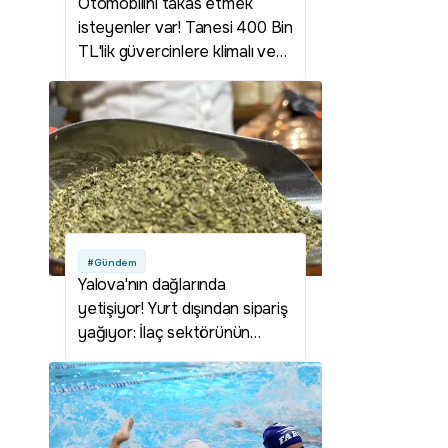
Otomobilini takas etmek
isteyenler var! Tanesi 400 Bin
TL'lik güvercinlere klimalı ve
su arıtmalı özel yaşam alanı
kurdu
#Gündem
Yalova'nın dağlarında
yetişiyor! Yurt dışından sipariş
yağıyor: İlaç sektörünün
gözdesi oldu