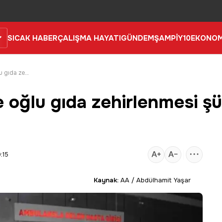
SICAK HABER
ÇALIŞMA HAYATI
GÜNDEM
ŞAMPİY10
EKONOM
Beyşehir'de anne ve oğlu gıda zehirlenmesi şüphesiyle hastaneye kaldırıldı
 oğlu gıda zehirlenmesi ş
:15
Kaynak:
AA / Abdülhamit Yaşar