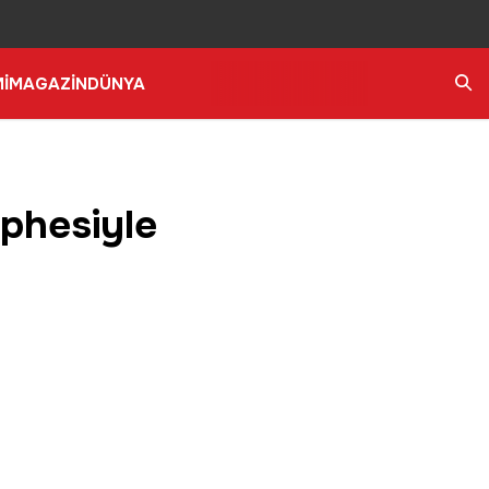
İ
MAGAZİN
DÜNYA
Ara
üphesiyle