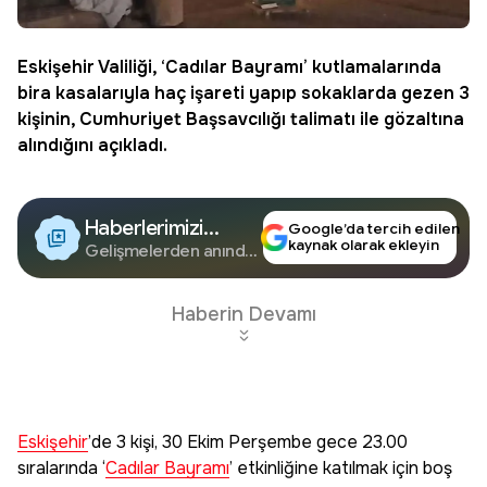
Eskişehir
Valiliği, ‘
Cadılar Bayramı
’ kutlamalarında
bira kasalarıyla haç işareti yapıp sokaklarda gezen 3
kişinin,
Cumhuriyet Başsavcılığı
talimatı ile gözaltına
alındığını açıkladı.
Haberlerimizi
Google’da tercih edilen
kaynak olarak ekleyin
Google'da Takip
Gelişmelerden anında
haberdar olun.
Edin
Haberin Devamı
Eskişehir
’de 3 kişi, 30 Ekim Perşembe gece 23.00
sıralarında ‘
Cadılar Bayramı
’ etkinliğine katılmak için boş