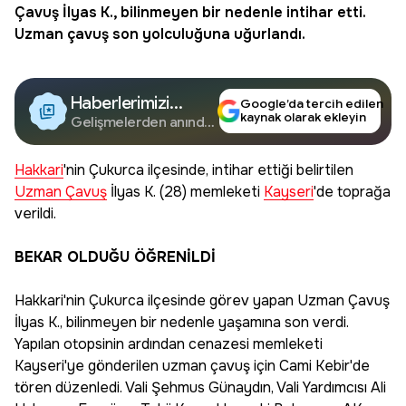
Çavuş
İlyas K., bilinmeyen bir nedenle intihar etti.
Uzman çavuş son yolculuğuna uğurlandı.
Haberlerimizi
Google’da tercih edilen
kaynak olarak ekleyin
Google'da Takip
Gelişmelerden anında
haberdar olun.
Edin
Hakkari
'nin Çukurca ilçesinde, intihar ettiği belirtilen
Uzman Çavuş
İlyas K. (28) memleketi
Kayseri
'de toprağa
verildi.
BEKAR OLDUĞU ÖĞRENİLDİ
Hakkari'nin Çukurca ilçesinde görev yapan Uzman Çavuş
İlyas K., bilinmeyen bir nedenle yaşamına son verdi.
Yapılan otopsinin ardından cenazesi memleketi
Kayseri'ye gönderilen uzman çavuş için Cami Kebir'de
tören düzenledi. Vali Şehmus Günaydın, Vali Yardımcısı Ali