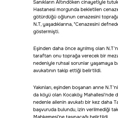
Sanıkların Altındöken cinayetiyle tut
Hastanesi morgunda bekletilen cenazeni
götürdüğü oğlunun cenazesini toprağ
N.T, yaşadıklarına, "Cenazesini defne
göstermişti.
Eşinden daha önce ayrılmış olan N.T’ni
taraftan onu toprağa verecek bir meza
nedeniyle ruhsal sorunlar yaşamaya baş
avukatının takip ettiği belirtildi.
Yakınları, eşinden boşanan anne N.T’ni
da köyü olan Kocaköy Mahallesi’nde d
nedenle ailenin avukatı bir kez daha T
başvuruda bulundu, izin verilmediği t
Mahkemesi’ne taşınacağı belirtildi.