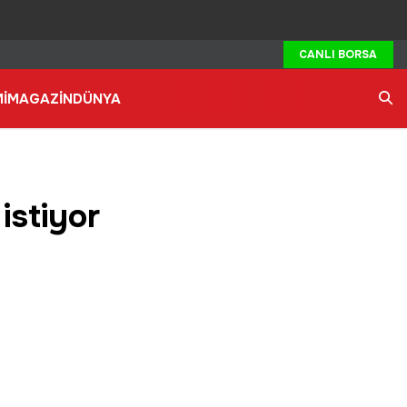
CANLI BORSA
İ
MAGAZİN
DÜNYA
Ara
istiyor