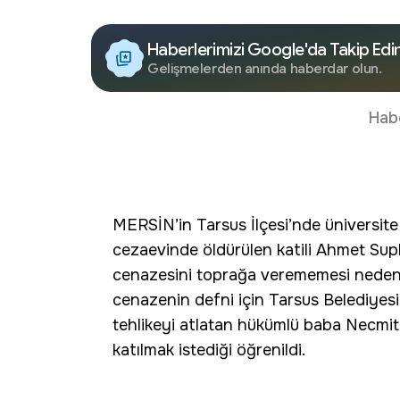
Haberlerimizi Google'da Takip Edi
Gelişmelerden anında haberdar olun.
Hab
MERSİN’in Tarsus İlçesi’nde üniversit
cezaevinde öldürülen katili Ahmet Suph
cenazesini toprağa verememesi nedeniyl
cenazenin defni için Tarsus Belediyes
tehlikeyi atlatan hükümlü baba Necmit
katılmak istediği öğrenildi.