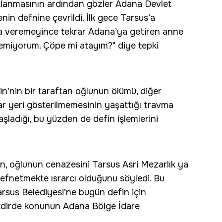
uklanmasının ardından gözler Adana Devlet
n defnine çevrildi. İlk gece Tarsus’a
a veremeyince tekrar Adana’ya getiren anne
demiyorum. Çöpe mi atayım?" diye tepki
n'nin bir taraftan oğlunun ölümü, diğer
r yeri gösterilmemesinin yaşattığı travma
ladığı, bu yüzden de defin işlemlerini
n, oğlunun cenazesini Tarsus Asri Mezarlık ya
efnetmekte ısrarcı olduğunu söyledi. Bu
arsus Belediyesi’ne bugün defin için
akdirde konunun Adana Bölge İdare