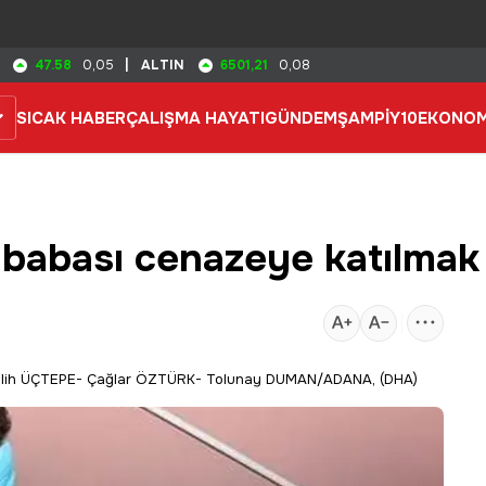
47.58
6501,21
0,05
|
ALTIN
0,08
SICAK HABER
ÇALIŞMA HAYATI
GÜNDEM
ŞAMPİY10
EKONOM
 babası cenazeye katılmak 
lih ÜÇTEPE- Çağlar ÖZTÜRK- Tolunay DUMAN/ADANA, (DHA)