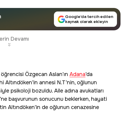
n
Google’da tercih edilen
kaynak olarak ekleyin
erin Devamı
e öğrencisi Özgecan Aslan’ın
Adana
’da
i Altındöken’in annesi N.T’nin, oğlunun
e psikoloji bozuldu. Aile adına avukatları
i’ne başvurunun sonucunu beklerken, hayati
tin Altındöken'in de oğlunun cenazesine