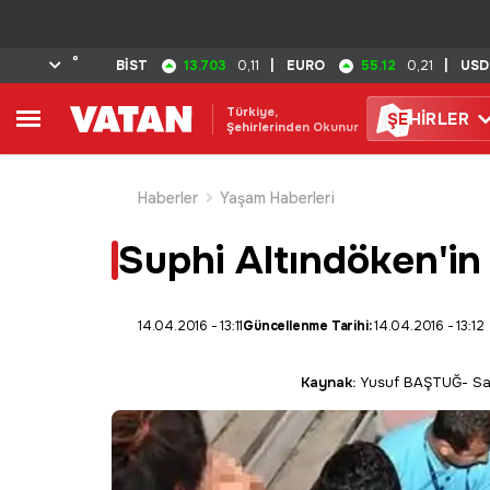
°
13.703
55.12
BİST
0,11
|
EURO
0,21
|
USD
Türkiye,
ŞE
HİRLER
Şehirlerinden Okunur
Haberler
Yaşam Haberleri
Suphi Altındöken'in
14.04.2016 - 13:11
Güncellenme Tarihi:
14.04.2016 - 13:12
Kaynak:
Yusuf BAŞTUĞ- Sa