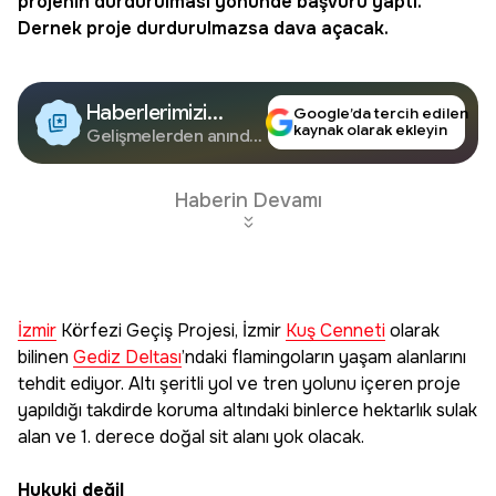
projenin durdurulması yönünde başvuru yaptı.
Dernek proje durdurulmazsa dava açacak.
Haberlerimizi
Google’da tercih edilen
kaynak olarak ekleyin
Google'da Takip
Gelişmelerden anında
haberdar olun.
Edin
Haberin Devamı
İzmir
Körfezi Geçiş Projesi, İzmir
Kuş Cenneti
olarak
bilinen
Gediz Deltası
’ndaki flamingoların yaşam alanlarını
tehdit ediyor. Altı şeritli yol ve tren yolunu içeren proje
yapıldığı takdirde koruma altındaki binlerce hektarlık sulak
alan ve 1. derece doğal sit alanı yok olacak.
Hukuki değil