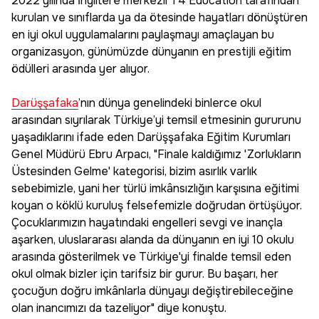
2022 yılında İngiltere merkezli T4 Education tarafından
kurulan ve sınıflarda ya da ötesinde hayatları dönüştüren
en iyi okul uygulamalarını paylaşmayı amaçlayan bu
organizasyon, günümüzde dünyanın en prestijli eğitim
ödülleri arasında yer alıyor.
Darüşşafaka
’nın dünya genelindeki binlerce okul
arasından sıyrılarak Türkiye’yi temsil etmesinin gururunu
yaşadıklarını ifade eden Darüşşafaka Eğitim Kurumları
Genel Müdürü Ebru Arpacı, "Finale kaldığımız 'Zorlukların
Üstesinden Gelme' kategorisi, bizim asırlık varlık
sebebimizle, yani her türlü imkânsızlığın karşısına eğitimi
koyan o köklü kuruluş felsefemizle doğrudan örtüşüyor.
Çocuklarımızın hayatındaki engelleri sevgi ve inançla
aşarken, uluslararası alanda da dünyanın en iyi 10 okulu
arasında gösterilmek ve Türkiye'yi finalde temsil eden
okul olmak bizler için tarifsiz bir gurur. Bu başarı, her
çocuğun doğru imkânlarla dünyayı değiştirebileceğine
olan inancımızı da tazeliyor" diye konuştu.