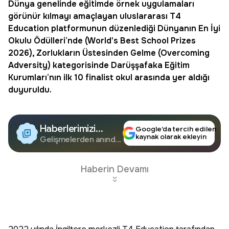
Dünya genelinde eğitimde örnek uygulamaları
görünür kılmayı amaçlayan uluslararası T4
Education platformunun düzenlediği Dünyanın En İyi
Okulu Ödülleri’nde (
World's Best School Prizes
2026
), Zorlukların Üstesinden Gelme (Overcoming
Adversity) kategorisinde
Darüşşafaka
Eğitim
Kurumları’nın ilk 10 finalist okul arasında yer aldığı
duyuruldu.
Haberlerimizi
Google’da tercih edilen
kaynak olarak ekleyin
Google'da Takip
Gelişmelerden anında
haberdar olun.
Edin
Haberin Devamı