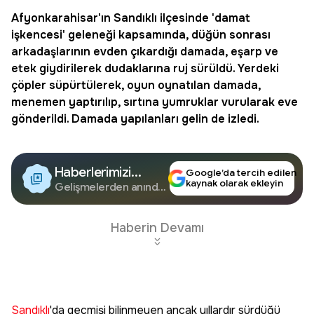
Afyonkarahisar
'ın
Sandıklı
ilçesinde 'damat
işkencesi' geleneği kapsamında,
düğün
sonrası
arkadaşlarının evden çıkardığı damada, eşarp ve
etek giydirilerek dudaklarına ruj sürüldü. Yerdeki
çöpler süpürtülerek, oyun oynatılan damada,
menemen yaptırılıp, sırtına yumruklar vurularak eve
gönderildi. Damada yapılanları gelin de izledi.
Haberlerimizi
Google’da tercih edilen
kaynak olarak ekleyin
Google'da Takip
Gelişmelerden anında
haberdar olun.
Edin
Haberin Devamı
Sandıklı
'da geçmişi bilinmeyen ancak yıllardır sürdüğü