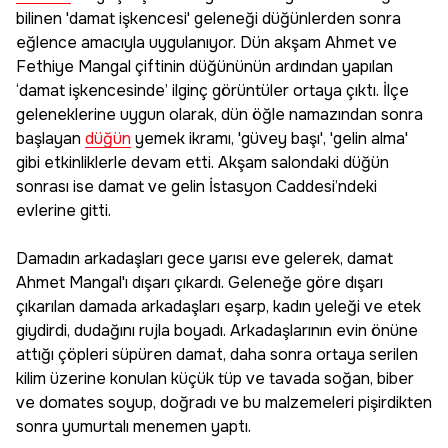
bilinen 'damat işkencesi' geleneği düğünlerden sonra
eğlence amacıyla uygulanıyor. Dün akşam Ahmet ve
Fethiye Mangal çiftinin düğününün ardından yapılan
‘damat işkencesinde’ ilginç görüntüler ortaya çıktı. İlçe
geleneklerine uygun olarak, dün öğle namazından sonra
başlayan
düğün
yemek ikramı, 'güvey başı', 'gelin alma'
gibi etkinliklerle devam etti. Akşam salondaki düğün
sonrası ise damat ve gelin İstasyon Caddesi’ndeki
evlerine gitti.
Damadın arkadaşları gece yarısı eve gelerek, damat
Ahmet Mangal'ı dışarı çıkardı. Geleneğe göre dışarı
çıkarılan damada arkadaşları eşarp, kadın yeleği ve etek
giydirdi, dudağını rujla boyadı. Arkadaşlarının evin önüne
attığı çöpleri süpüren damat, daha sonra ortaya serilen
kilim üzerine konulan küçük tüp ve tavada soğan, biber
ve domates soyup, doğradı ve bu malzemeleri pişirdikten
sonra yumurtalı menemen yaptı.