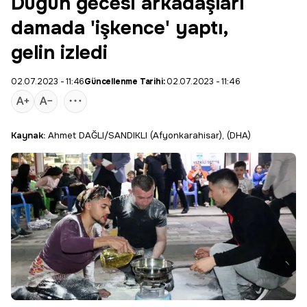
Düğün gecesi arkadaşları
damada 'işkence' yaptı,
gelin izledi
02.07.2023 - 11:46
Güncellenme Tarihi:
02.07.2023 - 11:46
Kaynak:
Ahmet DAĞLI/SANDIKLI (Afyonkarahisar), (DHA)