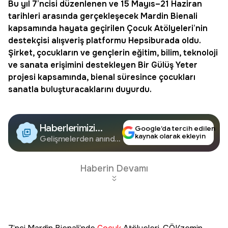
Bu yıl 7’ncisi düzenlenen ve 15 Mayıs–21 Haziran
tarihleri arasında gerçekleşecek Mardin Bienali
kapsamında hayata geçirilen
Çocuk Atölyeleri
’nin
destekçisi alışveriş platformu
Hepsiburada
oldu.
Şirket, çocukların ve gençlerin eğitim, bilim, teknoloji
ve sanata erişimini destekleyen Bir Gülüş Yeter
projesi kapsamında, bienal süresince çocukları
sanatla buluşturacaklarını duyurdu.
Haberlerimizi
Google’da tercih edilen
kaynak olarak ekleyin
Google'da Takip
Gelişmelerden anında
haberdar olun.
Edin
Haberin Devamı