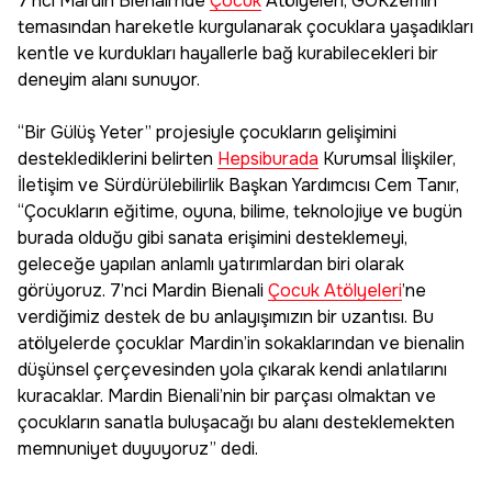
7’nci Mardin Bienali’nde
Çocuk
Atölyeleri, GÖKzemin
temasından hareketle kurgulanarak çocuklara yaşadıkları
kentle ve kurdukları hayallerle bağ kurabilecekleri bir
deneyim alanı sunuyor.
“Bir Gülüş Yeter” projesiyle çocukların gelişimini
desteklediklerini belirten
Hepsiburada
Kurumsal İlişkiler,
İletişim ve Sürdürülebilirlik Başkan Yardımcısı Cem Tanır,
“Çocukların eğitime, oyuna, bilime, teknolojiye ve bugün
burada olduğu gibi sanata erişimini desteklemeyi,
geleceğe yapılan anlamlı yatırımlardan biri olarak
görüyoruz. 7’nci Mardin Bienali
Çocuk Atölyeleri
’ne
verdiğimiz destek de bu anlayışımızın bir uzantısı. Bu
atölyelerde çocuklar Mardin’in sokaklarından ve bienalin
düşünsel çerçevesinden yola çıkarak kendi anlatılarını
kuracaklar. Mardin Bienali’nin bir parçası olmaktan ve
çocukların sanatla buluşacağı bu alanı desteklemekten
memnuniyet duyuyoruz” dedi.