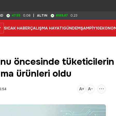
47.55
6189,87
SD
0,08
|
ALTIN
0,23
SICAK HABER
ÇALIŞMA HAYATI
GÜNDEM
ŞAMPİY10
EKONOM
u öncesinde tüketicilerin 
ma ürünleri oldu
5:54