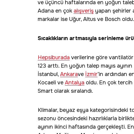
ve üçüncü haftalarında en yoğun taleb
Adana en çok
alışveriş
yapan şehirler a
markalar ise Uğur, Altus ve Bosch oldu.
Sıcaklıkların artmasıyla serinleme ürü
Hepsiburada
verilerine göre vantilatö
123 arttı. En yoğun talep mayıs ayının
İstanbul,
Ankara
ve
İzmir
’in ardından en
Kocaeli ve
Antalya
oldu. En çok tercih
Smart olarak sıralandı.
Klimalar, beyaz eşya kategorisindeki to
sezonu öncesindeki hazırlıklarla birli
ayının ikinci haftasında gerçekleşti. En