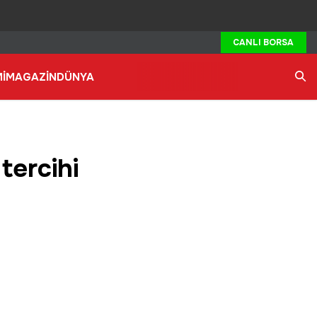
CANLI BORSA
İ
MAGAZİN
DÜNYA
Ara
tercihi