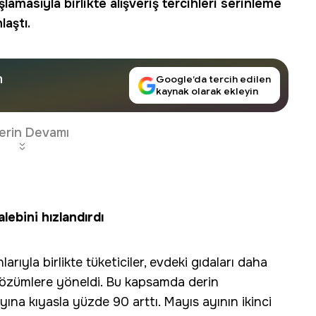
şlamasıyla birlikte
alışveriş
tercihleri serinleme
laştı.
n
Google’da tercih edilen
kaynak olarak ekleyin
erin Devamı
lebini hızlandırdı
larıyla birlikte tüketiciler, evdeki gıdaları daha
özümlere yöneldi. Bu kapsamda derin
ına kıyasla yüzde 90 arttı. Mayıs ayının ikinci