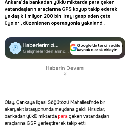
Ankara’da bankadan yüklü miktarda
para
çeken
vatandaşların araçlarına GPS koyup takip ederek
yaklaşık 1 milyon 200 bin lirayı gasp eden çete
üyeleri, düzenlenen operasyonla yakalandı.
Haberlerimizi
Google’da tercih edilen
kaynak olarak ekleyin
Google'da Takip
Gelişmelerden anında
haberdar olun.
Edin
Haberin Devamı
Olay, Çankaya ilçesi Söğütözü Mahallesi'nde bir
akaryakıt istasyonunda meydana geldi. Hırsızlar,
bankadan yüklü miktarda
para
çeken vatandaşları
araçlarına GSP yerleştirerek takip etti.