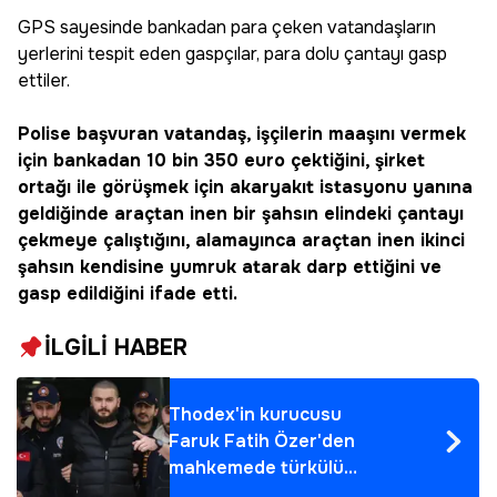
GPS sayesinde bankadan para çeken vatandaşların
yerlerini tespit eden gaspçılar, para dolu çantayı gasp
ettiler.
Polise başvuran vatandaş, işçilerin maaşını vermek
için bankadan 10 bin 350 euro çektiğini, şirket
ortağı ile görüşmek için akaryakıt istasyonu yanına
geldiğinde araçtan inen bir şahsın elindeki çantayı
çekmeye çalıştığını, alamayınca araçtan inen ikinci
şahsın kendisine yumruk atarak darp ettiğini ve
gasp edildiğini ifade etti.
İLGİLİ HABER
Thodex'in kurucusu
Faruk Fatih Özer'den
mahkemede türkülü
savunma!