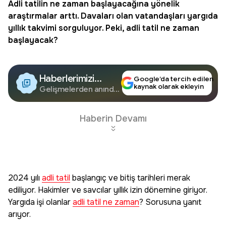
Adli tatilin ne zaman başlayacağına yönelik
araştırmalar arttı. Davaları olan vatandaşları yargıda
yıllık takvimi sorguluyor. Peki,
adli tatil
ne zaman
başlayacak?
Haberlerimizi
Google’da tercih edilen
kaynak olarak ekleyin
Google'da Takip
Gelişmelerden anında
haberdar olun.
Edin
Haberin Devamı
2024 yılı
adli tatil
başlangıç ve bitiş tarihleri merak
ediliyor. Hakimler ve savcılar yıllık izin dönemine giriyor.
Yargıda işi olanlar
adli tatil ne zaman
? Sorusuna yanıt
arıyor.