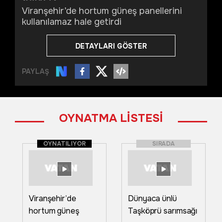
Viranşehir’de hortum güneş panellerini
kullanılamaz hale getirdi
DETAYLARI GÖSTER
PAYLAŞ
OYNATMA LİSTESİ
OYNATILIYOR
SIRADA
Viranşehir’de
Dünyaca ünlü
hortum güneş
Taşköprü sarımsağı