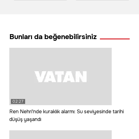
panellerini
festivalde yarıştı:
kullanılamaz hale
80 demet
getirdi
arasından en iyi
sarımsak seçildi
Bunları da beğenebilirsiniz
02:27
Ren Nehri'nde kuraklık alarmı: Su seviyesinde tarihi
düşüş yaşandı