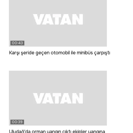
00:43
Karşı şeride geçen otomobil ile minibüs çarpıştı
00:39
Uludağ'da orman yangın çıktı ekipler yangına