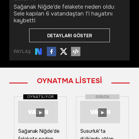
Sağanak Niğde’de felakete neden oldu:
Sele kapılan 6 vatandaştan 1'i hayatını
kaybetti
DETAYLARI GÖSTER
PAYLAŞ
OYNATMA LİSTESİ
OYNATILIYOR
SIRADA
Sağanak Niğde’de
Susurluk'ta
felakete neden
düğünde atılan