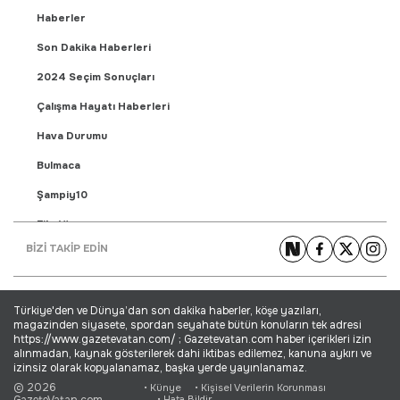
Haberler
Son Dakika Haberleri
2024 Seçim Sonuçları
Çalışma Hayatı Haberleri
Hava Durumu
Bulmaca
Şampiy10
Fikstür
BİZİ TAKİP EDİN
Puan Durumu
Gündem Haberleri
Türkiye'den ve Dünya’dan son dakika haberler, köşe yazıları,
Yaşam Haberleri
magazinden siyasete, spordan seyahate bütün konuların tek adresi
https://www.gazetevatan.com/ ; Gazetevatan.com haber içerikleri izin
Ekonomi Haberleri
alınmadan, kaynak gösterilerek dahi iktibas edilemez, kanuna aykırı ve
izinsiz olarak kopyalanamaz, başka yerde yayınlanamaz.
Dünya Haberleri
© 2026
• Künye
• Kişisel Verilerin Korunması
GazeteVatan.com
• Hata Bildir