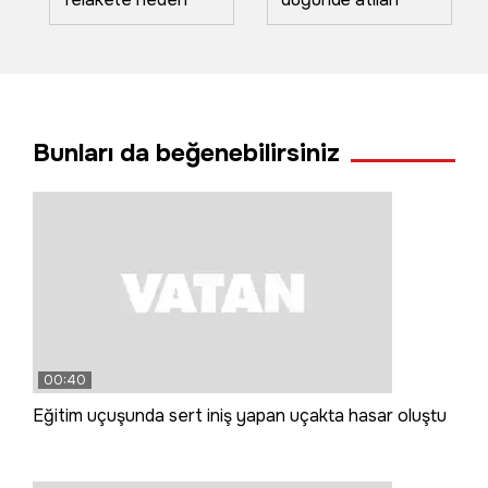
oldu: Sele kapılan 6
havai fişekler
vatandaştan 1'i
yangın çıkardı
hayatını kaybetti
Bunları da beğenebilirsiniz
00:40
Eğitim uçuşunda sert iniş yapan uçakta hasar oluştu