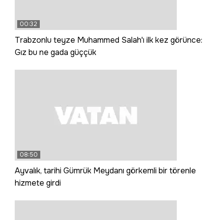
00:32
Trabzonlu teyze Muhammed Salah'ı ilk kez görünce:
Gız bu ne gada güççük
08:50
Ayvalık, tarihi Gümrük Meydanı görkemli bir törenle
hizmete girdi