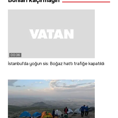
Bunları kaçırmayın
00:36
İstanbul'da yoğun sis: Boğaz hattı trafiğe kapatıldı