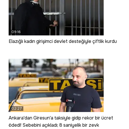
09:16
Elazığlı kadın girişimci devlet desteğiyle çiftlik kurdu
02:27
Ankara'dan Giresun'a taksiyle gidip rekor bir ücret
ödedi! Sebebini açıkladı; 8 saniyelik bir zevk