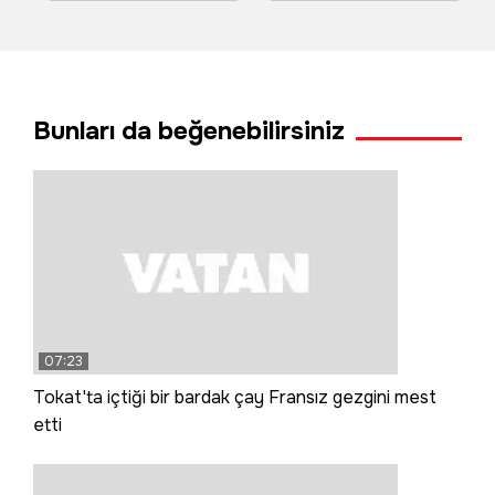
zehirlendikleri
trafiğe kapatıldı
şüphesiyle 45 kişi
hastanelik oldu
Bunları da beğenebilirsiniz
07:23
Tokat'ta içtiği bir bardak çay Fransız gezgini mest
etti