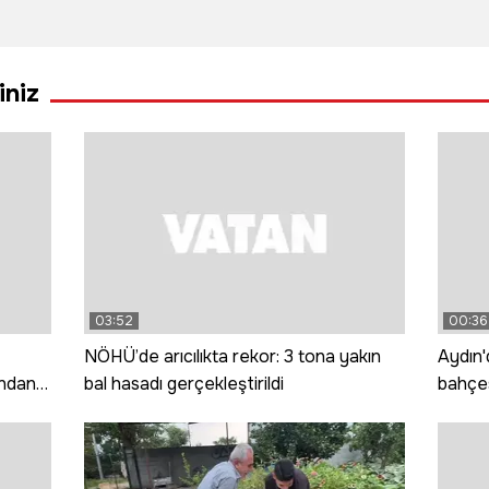
yen
ağır yaralandı
yangın: 20
kişi y
r o
dönüm alan
lattı
küle döndü
iniz
03:52
00:36
NÖHÜ’de arıcılıkta rekor: 3 tona yakın
Aydın
ından
bal hasadı gerçekleştirildi
bahçes