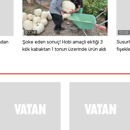
02:34
01:32
ndan
Şoke eden sonuç! Hobi amaçlı ektiği 3
Susurl
kök kabaktan 1 tonun üzerinde ürün aldı
fişekl