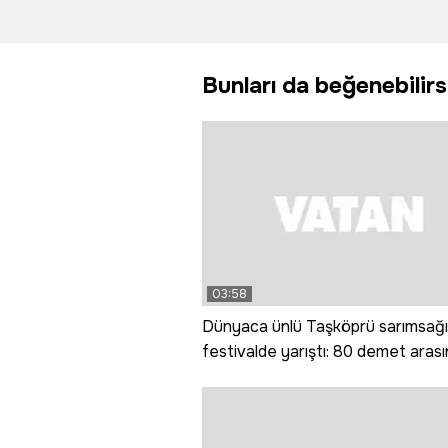
direği devirdi:
bişe' di
1 yaralı
teyzele
anları an
Bunları da beğenebilirs
03:58
Dünyaca ünlü Taşköprü sarımsağı
festivalde yarıştı: 80 demet aras
en iyi sarımsak seçildi