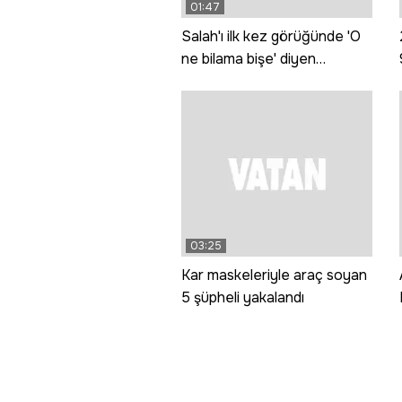
01:47
Salah'ı ilk kez görüğünde 'O
ne bilama bişe' diyen
teyzeler o anları anlattı
03:25
Kar maskeleriyle araç soyan
5 şüpheli yakalandı