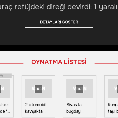
raç refüjdeki direği devirdi: 1 yaralı
DETAYLARI GÖSTER
OYNATMA LİSTESİ
DA
lk kez
2 otomobil
Sivas’ta
Konya
de 'O
kavşakta
buğday
taşlı 
a
çarpıştı 9 kişi
tarlasında
kavg