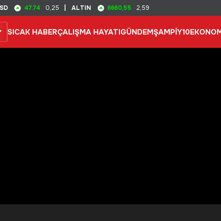
47.74
6660,55
SD
0,25
|
ALTIN
2,59
SICAK HABER
ÇALIŞMA HAYATI
GÜNDEM
ŞAMPİY10
EKONOM