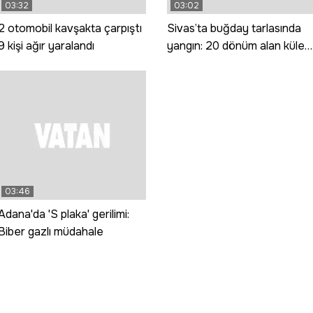
03:32
03:02
2 otomobil kavşakta çarpıştı
Sivas’ta buğday tarlasında
9 kişi ağır yaralandı
yangın: 20 dönüm alan küle
döndü
03:46
Adana'da 'S plaka' gerilimi:
Biber gazlı müdahale