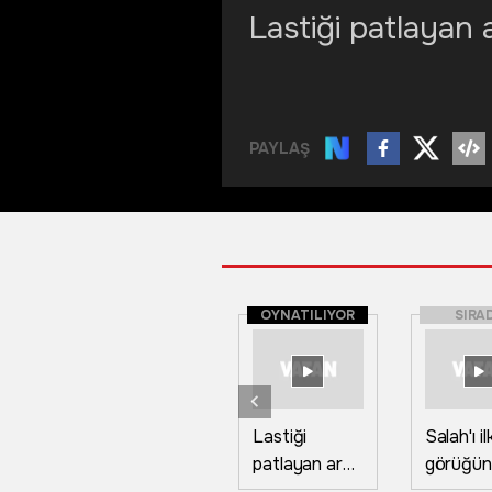
Lastiği patlayan a
PAYLAŞ
OYNATILIYOR
SIRA
Lastiği
Salah'ı i
patlayan araç
görüğün
refüjdeki
ne bilam