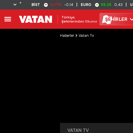
°
13.779
55.25
BİST
-0,14
|
EURO
0,43
|
U
Türkiye,
ŞE
HİRLER
Şehirlerinden Okunur
Haberler
Vatan Tv
VATAN TV