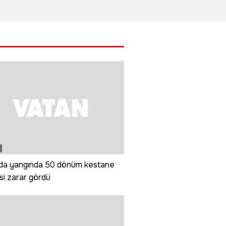
aralandı
şüpheli
müdahale
o
yakalandı
te
'da yangında 50 dönüm kestane
i zarar gördü