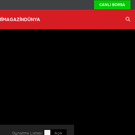
CANLI BORSA
İ
MAGAZİN
DÜNYA
Ara
Oynatma Listesi