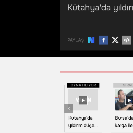
Kütahya'da yıldı
PAYLAŞ
OYNATILIYOR
SIRA
Kütahya'da
Bursa'd
yıldırım düşen
karga ile
apartmanın
tamircini