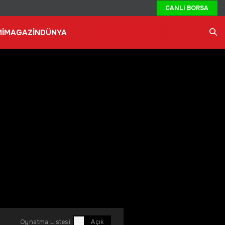
CANLI BORSA
İ
MAGAZİN
DÜNYA
Ara
Oynatma Listesi