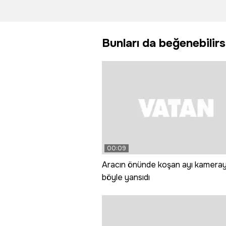
çatısında
dışı dos
yangın çıktı
Bunları da beğenebilirs
00:09
Aracın önünde koşan ayı kamera
böyle yansıdı