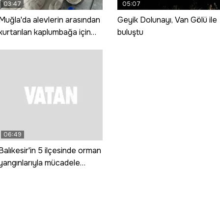
03:47
05:07
Muğla'da alevlerin arasından
Geyik Dolunayı, Van Gölü ile
kurtarılan kaplumbağa için
buluştu
zamanla yarışıldı
06:49
Balıkesir'in 5 ilçesinde orman
yangınlarıyla mücadele
sürüyor