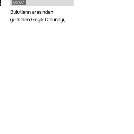
05:07
Bulutların arasından
yükselen Geyik Dolunayı,
Van Gölü ve Saint Thomas
Kilisesi ile buluştu