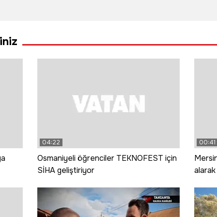
tluğu
kurtarılan
buluştu
Geyi
kaplumbağa
Dolun
için zamanla
Gölü 
iniz
yarışıldı
Tho
Kilises
buluş
04:22
00:41
ya
Osmaniyeli öğrenciler TEKNOFEST için
Mersin
SİHA geliştiriyor
alarak
yansıd