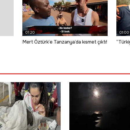
01:20
01:00
Mert Öztürk’e Tanzanya’da kısmet çıktı!
“Türki