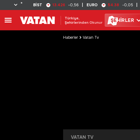
°
13.426
54.38
BİST
-0,56
|
EURO
-0,05
|
Türkiye,
ŞE
HİRLER
Şehirlerinden Okunur
Haberler
Vatan Tv
VATAN TV