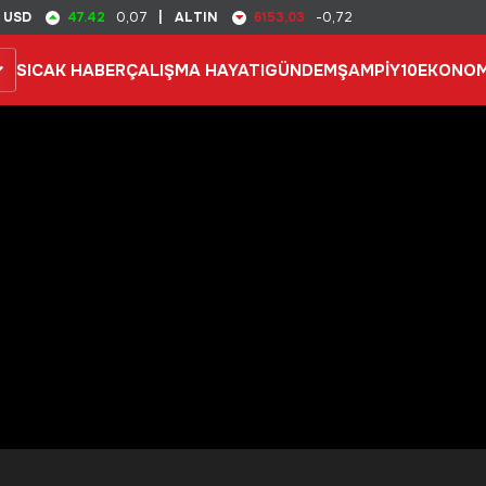
47.42
6153,03
USD
0,07
|
ALTIN
-0,72
SICAK HABER
ÇALIŞMA HAYATI
GÜNDEM
ŞAMPİY10
EKONOM