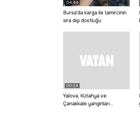
04:44
Bursa'da karga ile tamircinin
sıra dışı dostluğu
00:24
Yalova, Kütahya ve
Çanakkale yangınları
tamamen kontrol altına alındı