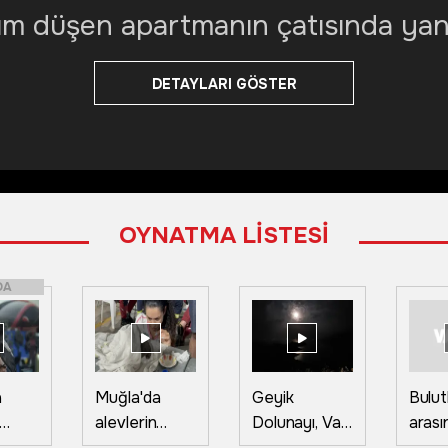
rım düşen apartmanın çatısında yang
DETAYLARI GÖSTER
OYNATMA LİSTESİ
DA
a
Muğla'da
Geyik
Bulut
alevlerin
Dolunayı, Van
arası
n sıra
arasından
Gölü ile
yüks