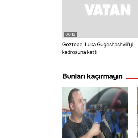
00:12
Göztepe, Luka Gugeshashvili’yi
kadrosuna kattı
Bunları kaçırmayın