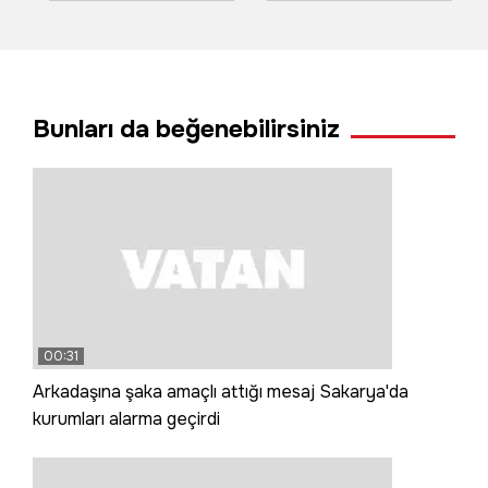
hayatını kaybettiği
kaldığı yerden
silahlı saldırı anı
devam etti!
kamerada
Bunları da beğenebilirsiniz
00:31
Arkadaşına şaka amaçlı attığı mesaj Sakarya'da
kurumları alarma geçirdi