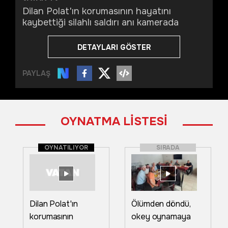
Dilan Polat'ın korumasının hayatını
kaybettiği silahlı saldırı anı kamerada
DETAYLARI GÖSTER
PAYLAŞ
OYNATMA LİSTESİ
OYNATILIYOR
SIRADA
Dilan Polat'ın
Ölümden döndü,
korumasının
okey oynamaya