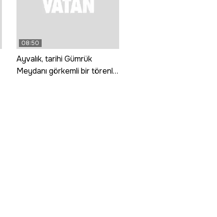
08:50
Ayvalık, tarihi Gümrük
Meydanı görkemli bir törenle
hizmete girdi