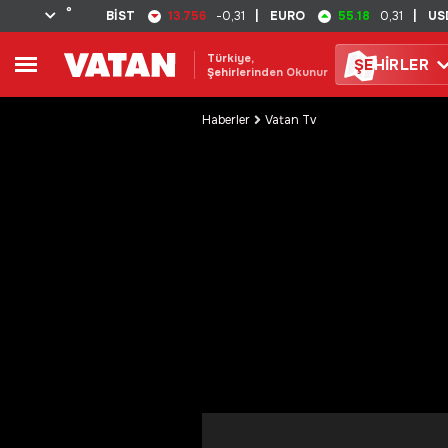
°
13.756
55.18
BİST
-0,31
|
EURO
0,31
|
US
Türkiye,
ŞE
HİRLER
Şehirlerinden Okunur
Haberler
Vatan Tv