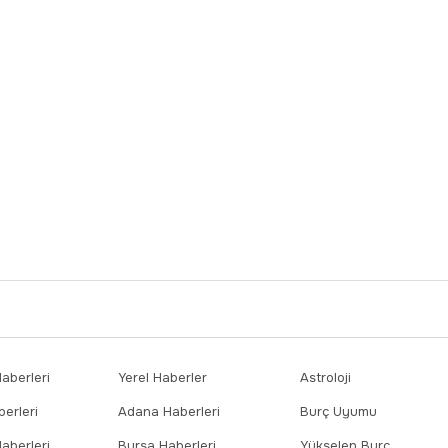
başarısı dünya tıp
literatürüne girdi
berleri
Yerel Haberler
Astroloji
erleri
Adana Haberleri
Burç Uyumu
aberleri
Bursa Haberleri
Yükselen Burç