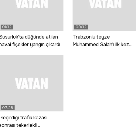
01:32
00:32
Susurluk'ta düğünde atılan
Trabzonlu teyze
havai fişekler yangın çıkardı
Muhammed Salah'ı ilk kez
görünce: Gız bu ne gada
güççük
07:28
Geçirdiği trafik kazası
sonrası tekerlekli
sandalyeye mahkum oldu,