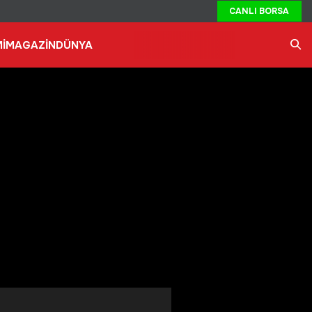
CANLI BORSA
İ
MAGAZİN
DÜNYA
Ara