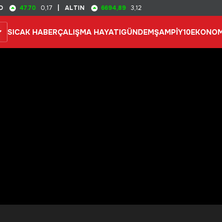
47.70
6694,89
D
0,17
|
ALTIN
3,12
SICAK HABER
ÇALIŞMA HAYATI
GÜNDEM
ŞAMPİY10
EKONOM