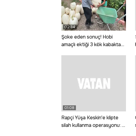
02:34
Şoke eden sonuç! Hobi
amaçlı ektiği 3 kök kabaktan
1 tonun üzerinde ürün aldı
01:08
Rapçi Yüşa Keskin'e klipte
silah kullanma operasyonu: 4
gözaltı