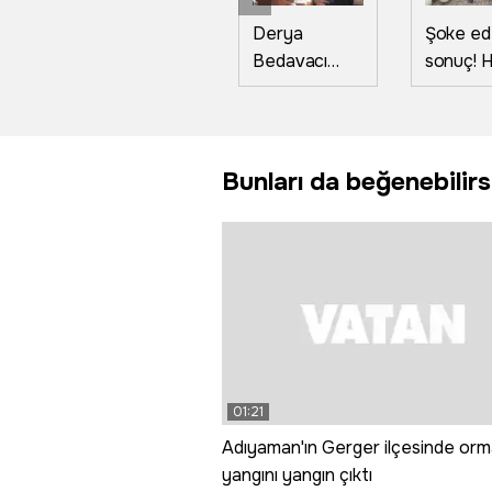
Derya
Şoke e
Bedavacı
sonuç! H
‘Piyasa’yı
amaçlı e
ağlatacak!
3 kök
Anne beni
kabakta
anlayan yok!
tonun
Bunları da beğenebilirs
üzerind
ürün aldı
01:21
Adıyaman'ın Gerger ilçesinde or
yangını yangın çıktı