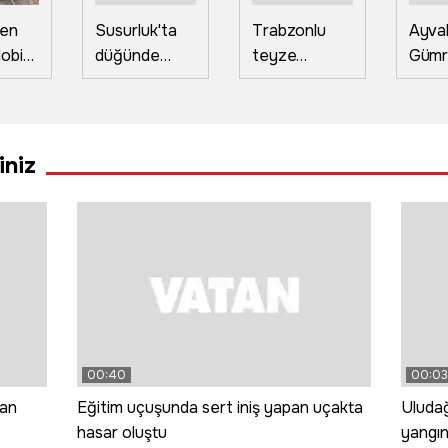
den
Susurluk'ta
Trabzonlu
Ayvalı
obi
düğünde
teyze
Gümr
ktiği
atılan havai
Muhammed
Meyd
fişekler
Salah'ı ilk kez
görke
n 1
yangın çıkardı
görünce: Gız
tören
bu ne gada
hizme
iniz
e
güççük
00:40
00:03
man
Eğitim uçuşunda sert iniş yapan uçakta
Uludağ
hasar oluştu
yangı