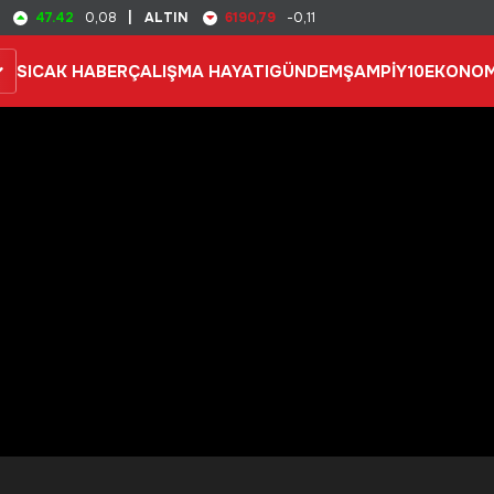
47.42
6190,79
0,08
|
ALTIN
-0,11
SICAK HABER
ÇALIŞMA HAYATI
GÜNDEM
ŞAMPİY10
EKONOM