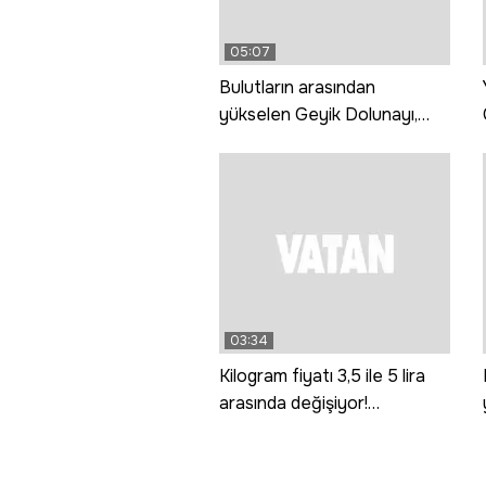
05:07
Bulutların arasından
yükselen Geyik Dolunayı,
Van Gölü ve Saint Thomas
Kilisesi ile buluştu
03:34
Kilogram fiyatı 3,5 ile 5 lira
arasında değişiyor!
Saruhanlı'da domates hasadı
başladı