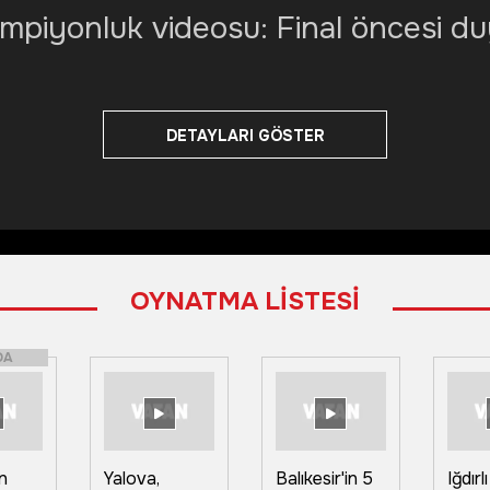
piyonluk videosu: Final öncesi du
DETAYLARI GÖSTER
OYNATMA LİSTESİ
DA
n
Yalova,
Balıkesir'in 5
Iğdırl