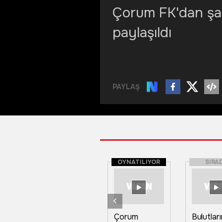
Çorum FK'dan şam
paylaşıldı
PAYLAŞ
OYNATILIYOR
SIRA
Çorum
Bulutları