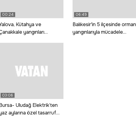
00:24
06:49
Yalova, Kütahya ve
Balıkesir'in 5 ilçesinde orman
Çanakkale yangınları
yangınlarıyla mücadele
tamamen kontrol altına alındı
sürüyor
03:06
Bursa- Uludağ Elektrik’ten
yaz aylarına özel tasarruf
rehberi