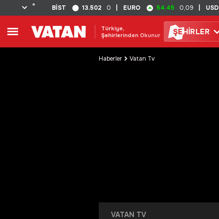
°
13.502
54.45
BİST
0
|
EURO
0,09
|
USD
Türkiye,
ŞE
HİRLER
Şehirlerinden Okunur
Haberler
Vatan Tv
VATAN TV