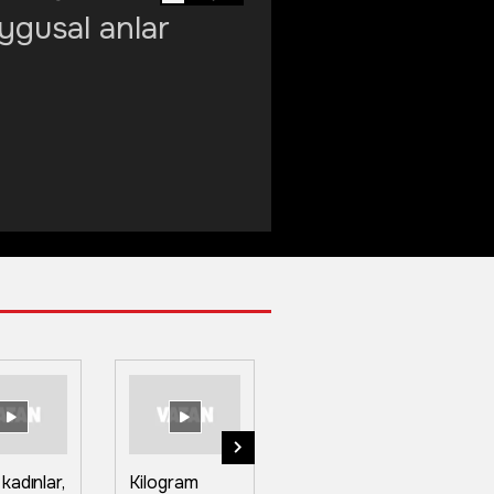
ygusal anlar
ı kadınlar,
Kilogram
Bursa-
Ed