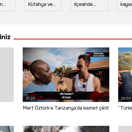
an
Kütahya ve
ilçesinde
kayısı
n
Çanakkale
orman
güne
yangınları
yangınlarıyla
kuru
, Van
tamamen
mücadele
ekon
Saint
kontrol altına
sürüyor
kazan
iniz
alındı
e
01:20
01:00
Mert Öztürk’e Tanzanya’da kısmet çıktı!
“Türki