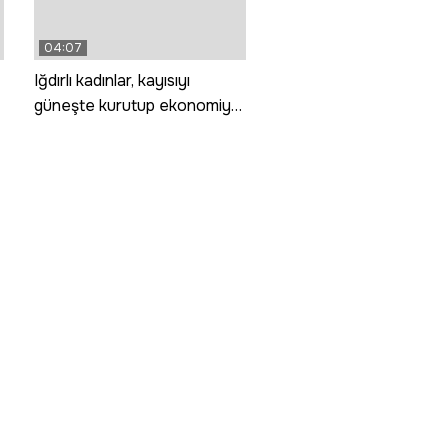
04:07
Iğdırlı kadınlar, kayısıyı
güneşte kurutup ekonomiye
kazandırıyor