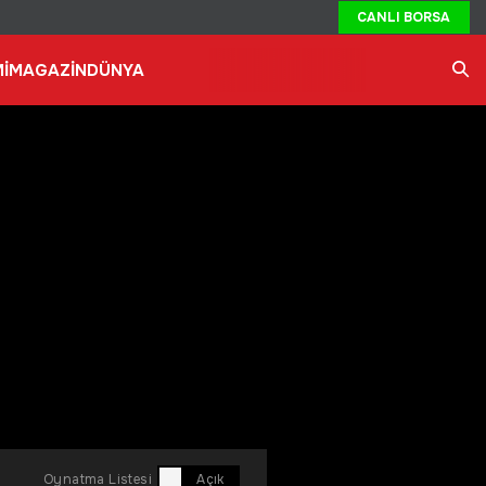
CANLI BORSA
İ
MAGAZİN
DÜNYA
Ara
Oynatma Listesi