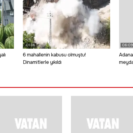
01:36
06:09
alı
6 mahallenin kabusu olmuştu!
Adana'
Dinamitlerle yıkıldı
meyda