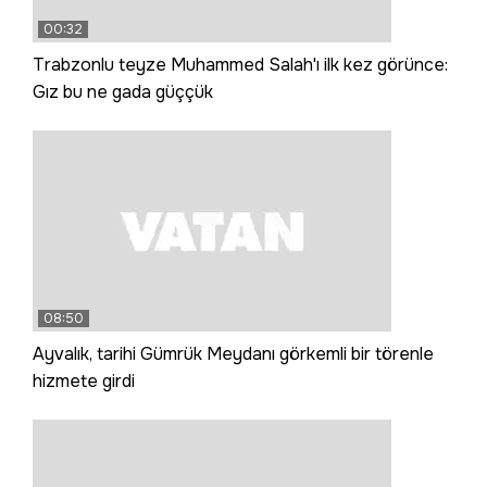
00:32
Trabzonlu teyze Muhammed Salah'ı ilk kez görünce:
Gız bu ne gada güççük
08:50
Ayvalık, tarihi Gümrük Meydanı görkemli bir törenle
hizmete girdi