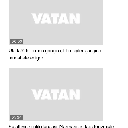
00:03
Uludağ'da orman yangın çıktı ekipler yangına
müdahale ediyor
05:34
Su altının renkli dünyası, Marmaris'e dalış turizmiyle