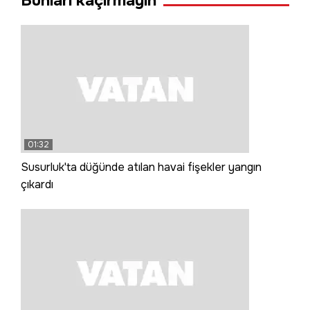
Bunları kaçırmayın
01:32
Susurluk'ta düğünde atılan havai fişekler yangın
çıkardı