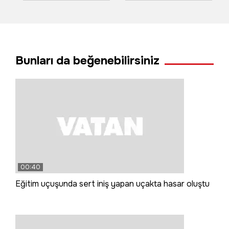
devrildi 3 kişi
havai fişekler
yaralandı
yangın çıkardı
Bunları da beğenebilirsiniz
00:40
Eğitim uçuşunda sert iniş yapan uçakta hasar oluştu