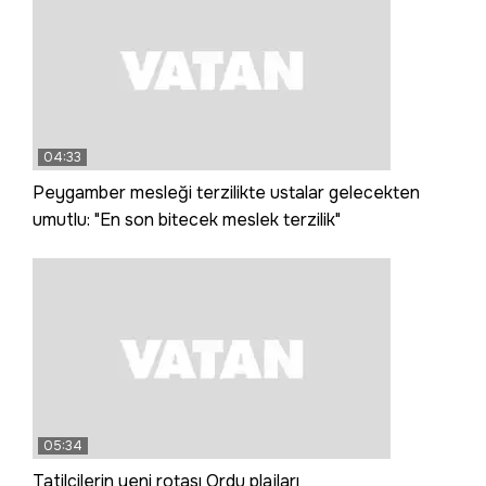
04:33
Peygamber mesleği terzilikte ustalar gelecekten
umutlu: "En son bitecek meslek terzilik"
05:34
Tatilcilerin yeni rotası Ordu plajları