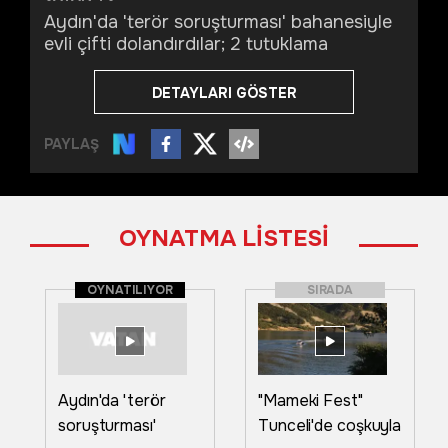
Aydın'da 'terör soruşturması' bahanesiyle
evli çifti dolandırdılar; 2 tutuklama
DETAYLARI GÖSTER
PAYLAŞ
OYNATMA LİSTESİ
OYNATILIYOR
SIRADA
Aydın'da 'terör
"Mameki Fest"
soruşturması'
Tunceli'de coşkuyla