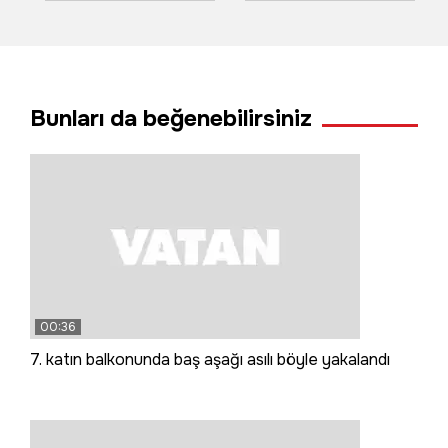
bahanesiyle evli
başladı
çifti dolandırdılar; 2
tutuklama
Bunları da beğenebilirsiniz
00:36
7. katın balkonunda baş aşağı asılı böyle yakalandı