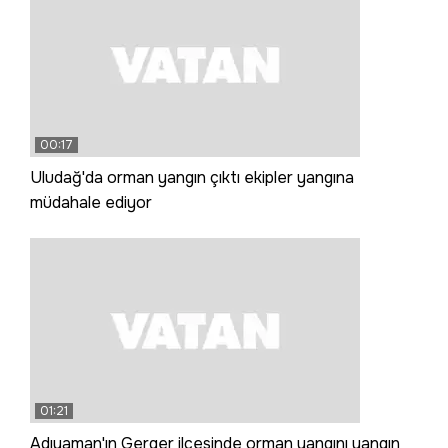
00:17
Uludağ'da orman yangın çıktı ekipler yangına
müdahale ediyor
01:21
Adıyaman'ın Gerger ilçesinde orman yangını yangın