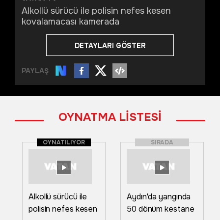
Alkollü sürücü ile polisin nefes kesen
kovalamacası kamerada
DETAYLARI GÖSTER
PAYLAŞ
OYNATMA LİSTESİ
OYNATILIYOR
SIRADA
Alkollü sürücü ile
Aydın'da yangında
polisin nefes kesen
50 dönüm kestane