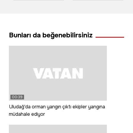
kovalamacası
bahçesi zarar
kamerada
gördü
Bunları da beğenebilirsiniz
00:39
Uludağ'da orman yangın çıktı ekipler yangına
müdahale ediyor