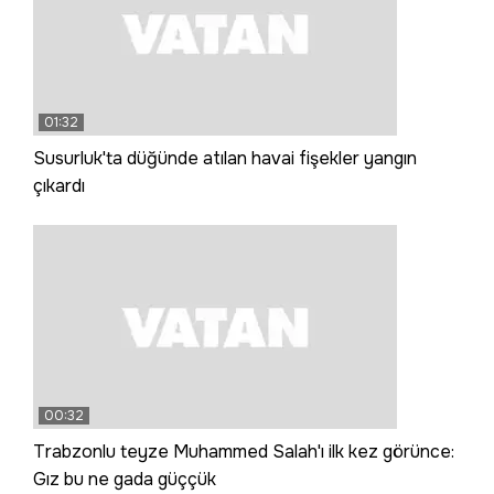
01:32
Susurluk'ta düğünde atılan havai fişekler yangın
çıkardı
00:32
Trabzonlu teyze Muhammed Salah'ı ilk kez görünce:
Gız bu ne gada güççük