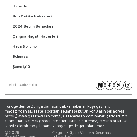
Haberler
Son Dakika Haberleri
2024 Seçim Sonuçları
Çalışma Hayatı Haberleri
Hava Durumu
Bulmaca
Şampiy10
Fikstür
BİZİ TAKİP EDİN
Puan Durumu
Gündem Haberleri
Türkiye'den ve Dünya’dan son dakika haberler, köşe yazıları,
Yaşam Haberleri
magazinden siyasete, spordan seyahate bütün konuların tek adresi
https://www.gazetevatan.com/ ; Gazetevatan.com haber içerikleri izin
Ekonomi Haberleri
alınmadan, kaynak gösterilerek dahi iktibas edilemez, kanuna aykırı ve
izinsiz olarak kopyalanamaz, başka yerde yayınlanamaz.
Dünya Haberleri
© 2026
• Künye
• Kişisel Verilerin Korunması
GazeteVatan.com
• Hata Bildir