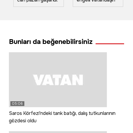
Herkes seferber
metro raylarına
oldu ancak
düştüğü anın
hastanede hayatını
görüntüsü ortaya
kaybetti
çıktı!
Bunları da beğenebilirsiniz
05:06
Saros Körfezi'ndeki tank batığı, dalış tutkunlarının
gözdesi oldu