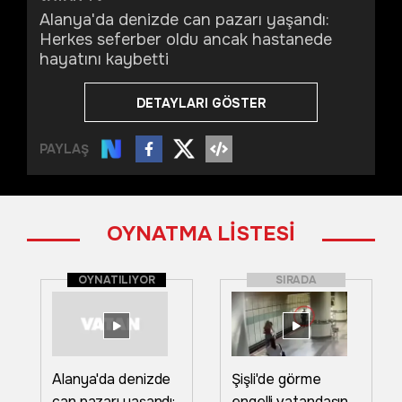
Alanya'da denizde can pazarı yaşandı:
Herkes seferber oldu ancak hastanede
hayatını kaybetti
DETAYLARI GÖSTER
PAYLAŞ
OYNATMA LİSTESİ
OYNATILIYOR
SIRADA
Alanya'da denizde
Şişli'de görme
can pazarı yaşandı:
engelli vatandaşın