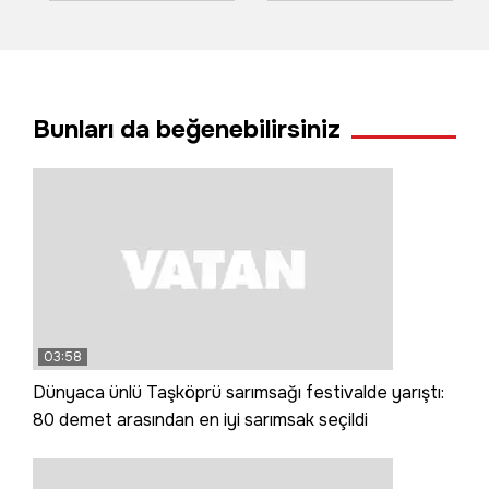
alkollü sürücü ve
bilama bişe' diyen
arkadaşı ile imtihanı
teyzeler o anları
kamerada
anlattı
Bunları da beğenebilirsiniz
03:58
Dünyaca ünlü Taşköprü sarımsağı festivalde yarıştı:
80 demet arasından en iyi sarımsak seçildi