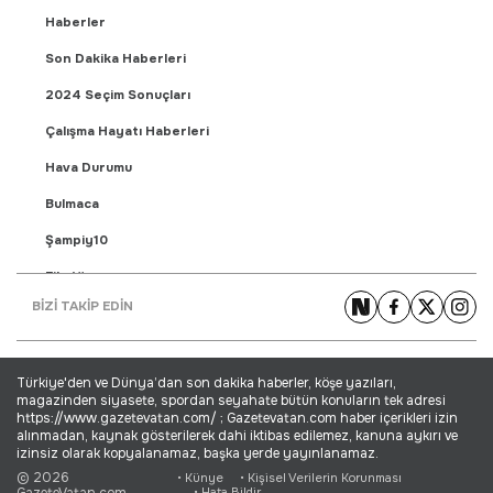
Haberler
Son Dakika Haberleri
2024 Seçim Sonuçları
Çalışma Hayatı Haberleri
Hava Durumu
Bulmaca
Şampiy10
Fikstür
BİZİ TAKİP EDİN
Puan Durumu
Gündem Haberleri
Türkiye'den ve Dünya’dan son dakika haberler, köşe yazıları,
Yaşam Haberleri
magazinden siyasete, spordan seyahate bütün konuların tek adresi
https://www.gazetevatan.com/ ; Gazetevatan.com haber içerikleri izin
Ekonomi Haberleri
alınmadan, kaynak gösterilerek dahi iktibas edilemez, kanuna aykırı ve
izinsiz olarak kopyalanamaz, başka yerde yayınlanamaz.
Dünya Haberleri
© 2026
• Künye
• Kişisel Verilerin Korunması
GazeteVatan.com
• Hata Bildir