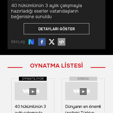
40 hükümlünün 3 aylık çalışmayla
hazırladığı eserler vatandaşların
beğenisine sunuldu
DETAYLARI GÖSTER
PAYLAŞ
OYNATMA LİSTESİ
OYNATILIYOR
SIRADA
40 hükümlünün 3
Dünyanın en önemli
aylık çalışmayla
üreticisi Türkiye