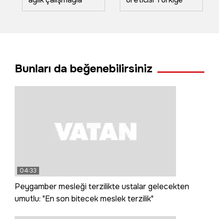
hazırladığı eserler
üretiyor Avrupa
vatandaşların
tüketiyor
beğenisine sunuldu
Bunları da beğenebilirsiniz
04:33
Peygamber mesleği terzilikte ustalar gelecekten
umutlu: "En son bitecek meslek terzilik"