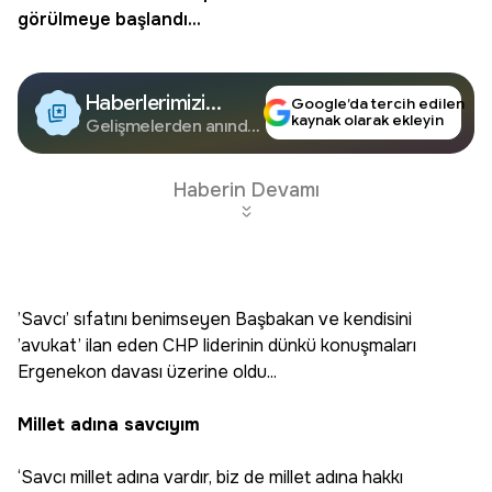
görülmeye başlandı...
Haberlerimizi
Google’da tercih edilen
kaynak olarak ekleyin
Google'da Takip
Gelişmelerden anında
haberdar olun.
Edin
Haberin Devamı
’Savcı’ sıfatını benimseyen Başbakan ve kendisini
’avukat’ ilan eden CHP liderinin dünkü konuşmaları
Ergenekon davası üzerine oldu...
Millet adına savcıyım
‘Savcı millet adına vardır, biz de millet adına hakkı