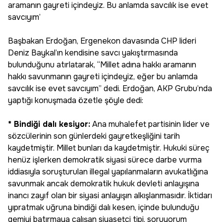
aramanın gayreti içindeyiz. Bu anlamda savcılık ise evet
savcıyım’
Başbakan Erdoğan, Ergenekon davasında CHP lideri
Deniz Baykal’ın kendisine savcı yakıştırmasında
bulunduğunu atırlatarak, “Millet adına hakkı aramanın
hakkı savunmanın gayreti içindeyiz, eğer bu anlamda
savcılık ise evet savcıyım” dedi. Erdoğan, AKP Grubu’nda
yaptığı konuşmada özetle şöyle dedi:
* Bindiği dalı kesiyor:
Ana muhalefet partisinin lider ve
sözcülerinin son günlerdeki gayretkeşliğini tarih
kaydetmiştir. Millet bunları da kaydetmiştir. Hukuki süreç
henüz işlerken demokratik siyasi sürece darbe vurma
iddiasıyla soruşturulan illegal yapılanmaların avukatlığına
savunmak ancak demokratik hukuk devleti anlayışına
inancı zayıf olan bir siyasi anlayışın alkışlanmasıdır. İktidarı
yıpratmak uğruna bindiği dalı kesen, içinde bulunduğu
gemiyi batırmaya çalışan siyasetçi tipi, soruyorum