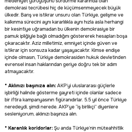
medeniyet yürüyüşünü sürdürme kararında olan
demokrasi tecrübesi hiç de küçümsenmeyecek büyük
ülkedir. Barış ve istikrar unsuru olan Türkiye, gelişme ve
kalkınma sürecini aynı kararlılıkla aynı hızla asla herhangi
bir kesintiye uğramadan bu ülkenin demokrasiye bir
pamuk ipliğiyle bağlı olmadığını göstererek hesapları boşa
çıkaracaktır. Aziz milletimiz, emniyet içinde güven ve
istikrar için sonsuza kadar yaşayacaktır. Kimse endişe
içinde olmasın, Türkiye demokrasiden hukuk devletinden
evrensel insan haklarından geriye doğru tek bir adım
atmayacaktır.
* Aklınızı başınıza alın:
AKP’yi uluslararası güçlerle
işbirliği halinde gösterme gayreti içinde olanlar sadece
bir iftira kampanyasının figüranıdırlar. 5.5 yıl önce Türkiye
neredeydi, şimdi nerede. AKP’ye “iş birlikçi” diyenlere
sesleniyorum, aklınızı başınıza alın.
* Karanlık koridorlar:
Şu anda Türkiye’nin müteahhitlik