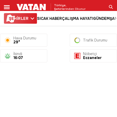
Türkiye,
Şehirlerinden Okunur
ŞE
HİRLER
SICAK HABER
ÇALIŞMA HAYATI
GÜNDEM
ŞAM
Ara
Hava Durumu
Trafik Durumu
29°
İkindi
Nöbetçi
16:07
Eczaneler