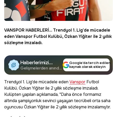
VANSPOR
HABERLERİ... Trendyol 1. Lig'de mücadele
eden Vanspor Futbol Kulübü, Özkan Yiğiter ile 2 yıllık
sözleşme imzaladı.
Haberlerimizi
Google’da tercih edilen
kaynak olarak ekleyin
Google'da Takip
Gelişmelerden anında
haberdar olun.
Edin
Trendyol 1. Lig'de mücadele eden
Vanspor
Futbol
Kulübü, Özkan Yiğiter ile 2 yıllık sözleşme imzaladı.
Kulüpten yapılan açıklamada, "Daha önce formamız
altında şampiyonluk sevinci yaşayan tecrübeli orta saha
oyuncusu Özkan Yiğiter ile 2 yıllık sözleşme imzalamıştır.