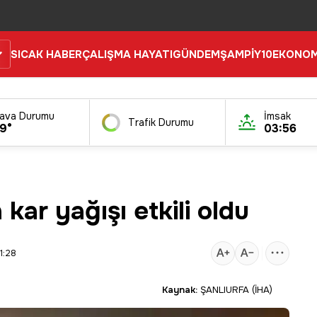
SICAK HABER
ÇALIŞMA HAYATI
GÜNDEM
ŞAMPİY10
EKONOM
ava Durumu
İmsak
Trafik Durumu
9°
03:56
kar yağışı etkili oldu
1:28
Kaynak:
ŞANLIURFA (İHA)