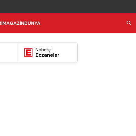
İ
MAGAZİN
DÜNYA
Ara
Nöbetçi
Eczaneler