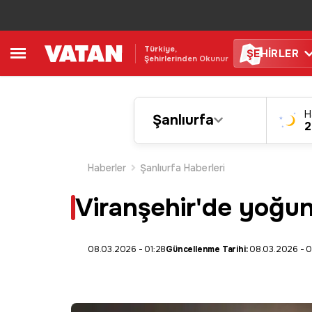
Türkiye,
ŞE
HİRLER
Şehirlerinden Okunur
H
Şanlıurfa
2
Haberler
Şanlıurfa Haberleri
Viranşehir'de yoğun 
08.03.2026 - 01:28
Güncellenme Tarihi:
08.03.2026 - 0