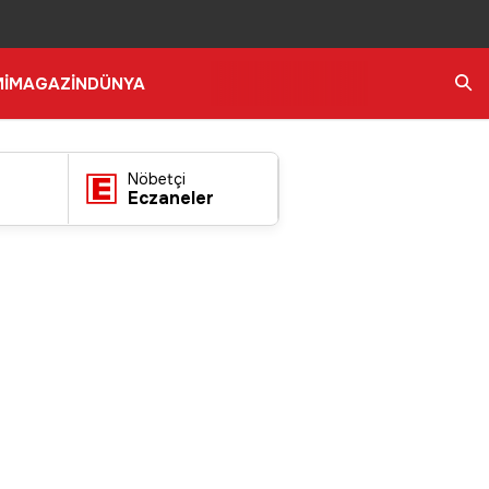
İ
MAGAZİN
DÜNYA
Ara
Nöbetçi
Eczaneler