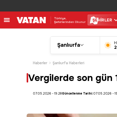
Türkiye,
ŞE
HİRLER
Şehirlerinden Okunur
H
Şanlıurfa
2
Haberler
Şanlıurfa Haberleri
Vergilerde son gün 
07.05.2026 - 19:28
Güncellenme Tarihi:
07.05.2026 - 1