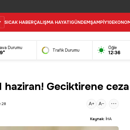
SICAK HABER
ÇALIŞMA HAYATI
GÜNDEM
ŞAMPİY10
EKONOM
ava Durumu
Öğle
Trafik Durumu
9°
12:36
1 haziran! Geciktirene ceza
9:28
Kaynak:
İHA