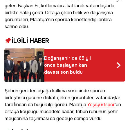
gelen Başkan Er, kutlamalara katılarak vatandaşlarla
birlikte halay çekti. Ortaya çıkan birlik ve dayanışma
görüntüleri, Malatya’nın sporda kenetlendiği anlara
sahne oldu.
İLGİLİ HABER
Doğanşehir'de 65 yıl
önce başlayan kan
davası son buldu
Şehrin yeniden ayağa kalkma sürecinde sporun
birleştirici gücüne dikkat çeken görüntüler, vatandaşlar
tarafından da büyük ilgi gördü. Malatya
Yeşilyurtspor
’un
ortaya koyduğu mücadele kadar, tribün ruhunun şehir
meydanına taşınması da geceye damga vurdu.