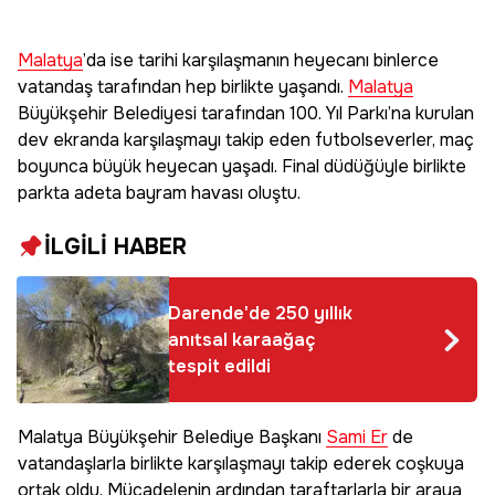
Malatya
’da ise tarihi karşılaşmanın heyecanı binlerce
vatandaş tarafından hep birlikte yaşandı.
Malatya
Büyükşehir Belediyesi tarafından 100. Yıl Parkı’na kurulan
dev ekranda karşılaşmayı takip eden futbolseverler, maç
boyunca büyük heyecan yaşadı. Final düdüğüyle birlikte
parkta adeta bayram havası oluştu.
İLGİLİ HABER
Darende'de 250 yıllık
anıtsal karaağaç
tespit edildi
Malatya Büyükşehir Belediye Başkanı
Sami Er
de
vatandaşlarla birlikte karşılaşmayı takip ederek coşkuya
ortak oldu. Mücadelenin ardından taraftarlarla bir araya