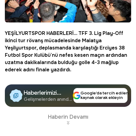
YEŞİLYURTSPOR
HABERLERİ... TFF
3. Lig Play-Off
ikinci tur rövanş mücadelesinde
Malatya
Yeşilyurtspor, deplasmanda karşılaştığı
Erciyes 38
Futbol
Spor Kulübü’nü nefes kesen maçın ardından
uzatma dakikalarında bulduğu golle 4-3 mağlup
ederek adını finale yazdırdı.
Haberlerimizi
Google’da tercih edilen
kaynak olarak ekleyin
Google'da Takip
Gelişmelerden anında
haberdar olun.
Edin
Haberin Devamı