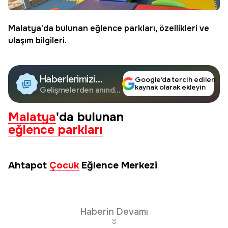
Malatya
'da bulunan
eğlence parkları
, özellikleri ve
ulaşım bilgileri.
Haberlerimizi
Google’da tercih edilen
kaynak olarak ekleyin
Google'da Takip
Gelişmelerden anında
haberdar olun.
Edin
Malatya
'da bulunan
eğlence parkları
Ahtapot
Çocuk
Eğlence Merkezi
Haberin Devamı