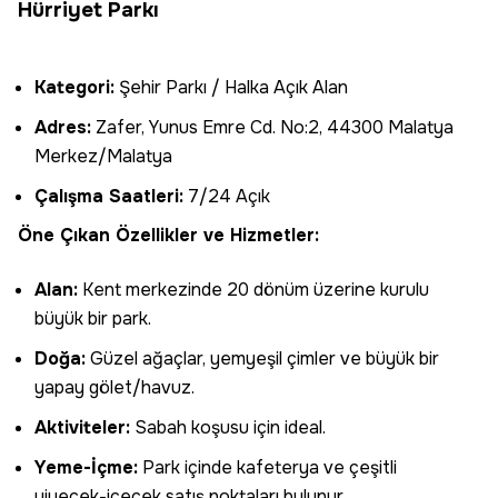
Hürriyet Parkı
Kategori:
Şehir Parkı / Halka Açık Alan
Adres:
Zafer, Yunus Emre Cd. No:2, 44300 Malatya
Merkez/Malatya
Çalışma Saatleri:
7/24 Açık
Öne Çıkan Özellikler ve Hizmetler:
Alan:
Kent merkezinde 20 dönüm üzerine kurulu
büyük bir park.
Doğa:
Güzel ağaçlar, yemyeşil çimler ve büyük bir
yapay gölet/havuz.
Aktiviteler:
Sabah koşusu için ideal.
Yeme-İçme:
Park içinde kafeterya ve çeşitli
yiyecek-içecek satış noktaları bulunur.