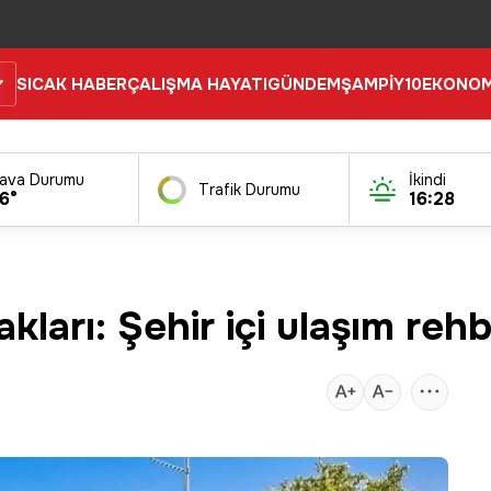
SICAK HABER
ÇALIŞMA HAYATI
GÜNDEM
ŞAMPİY10
EKONOM
ava Durumu
İkindi
Trafik Durumu
6°
16:28
ları: Şehir içi ulaşım rehb
3