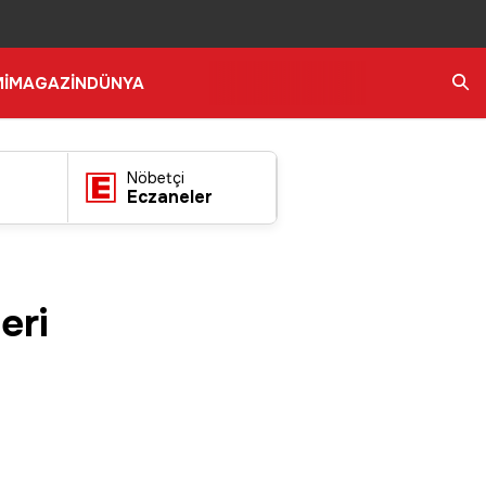
İ
MAGAZİN
DÜNYA
Ara
Nöbetçi
Eczaneler
eri