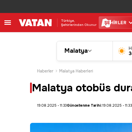
Türkiye,
ŞE
HİRLER
Şehirlerinden Okunur
H
Malatya
3
Haberler
Malatya Haberleri
Malatya otobüs durak
19.08.2025 - 11:33
Güncellenme Tarihi:
19.08.2025 - 11:3