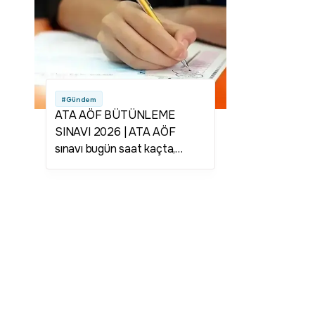
#Gündem
ATA AÖF BÜTÜNLEME
SINAVI 2026 | ATA AÖF
sınavı bugün saat kaçta,
kaçta bitecek? 1-2 Ağustos
oturum saatleri ve sınav giriş
belgesi