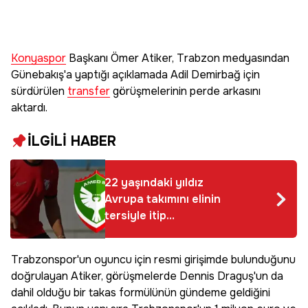
Konyaspor
Başkanı Ömer Atiker, Trabzon medyasından
Günebakış'a yaptığı açıklamada Adil Demirbağ için
sürdürülen
transfer
görüşmelerinin perde arkasını
aktardı.
İLGİLİ HABER
22 yaşındaki yıldız
Avrupa takımını elinin
tersiyle itip
Amedspor'a 'evet'
dedi
Trabzonspor'un oyuncu için resmi girişimde bulunduğunu
doğrulayan Atiker, görüşmelerde Dennis Draguş'un da
dahil olduğu bir takas formülünün gündeme geldiğini