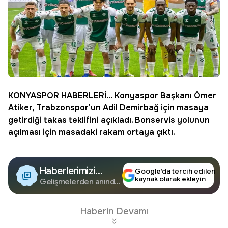
KONYASPOR
HABERLERİ... Konyaspor Başkanı Ömer
Atiker, Trabzonspor'un Adil Demirbağ için masaya
getirdiği takas teklifini açıkladı. Bonservis yolunun
açılması için masadaki rakam ortaya çıktı.
Haberlerimizi
Google’da tercih edilen
kaynak olarak ekleyin
Google'da Takip
Gelişmelerden anında
haberdar olun.
Edin
Haberin Devamı