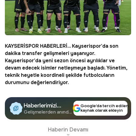
KAYSERİSPOR
HABERLERİ... Kayserispor'da
son
dakika
transfer
gelişmeleri yaşanıyor.
Kayserispor'da yeni sezon öncesi ayrılıklar ve
devam edecek isimler netleşmeye başladı. Yönetim,
teknik heyetle koordineli şekilde futbolcuların
durumunu değerlendiriyor.
Haberlerimizi
Google’da tercih edilen
kaynak olarak ekleyin
Google'da Takip
Gelişmelerden anında
haberdar olun.
Edin
Haberin Devamı