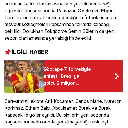
ardından kadro planlamasına son şeklinin verileceği
öğrenildi. Kayserispor'da Ramazan Civelek ve Miguel
Cardoso'nun alacaklarının ödendiği, iki futbolcunun da
mevcut sözleşmeleri kapsamında takımda kalacağı
belirtildi. Dorukhan Tokgöz ve Semih Güler'in da yeni
sezon planlamasında yer aldığı ifade edildi.
İLGİLİ HABER
Göztepe 7. forvetiyle
anlaştı! Brezilyalı
golcü 2 milyon
euroya imzayı atacak
Sarı-kırmızılı ekipte Arif Kocaman, Carlos Mane, Nurettin
Korkmaz, Ethem Balcı, Abdulsamet Burak ve Burak
Kapacak ile yollar ayrıldı. Bu isimlerin yeni sezonda
Kayserispor kadrosunda yer almayacağı kesinleşti.