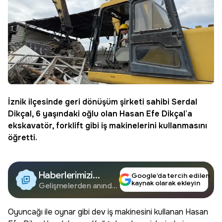
İznik
ilçesinde geri dönüşüm şirketi sahibi Serdal
Dikçal, 6 yaşındaki oğlu olan Hasan Efe Dikçal’a
ekskavatör, forklift gibi iş makinelerini kullanmasını
öğretti.
Haberlerimizi
Google’da tercih edilen
kaynak olarak ekleyin
Google'da Takip
Gelişmelerden anında
haberdar olun.
Edin
Oyuncağı ile oynar gibi dev iş makinesini kullanan Hasan