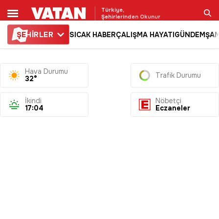
Türkiye,
Şehirlerinden Okunur
ŞE
HİRLER
SICAK HABER
ÇALIŞMA HAYATI
GÜNDEM
ŞAM
Ara
Hava Durumu
Trafik Durumu
32°
İkindi
Nöbetçi
17:04
Eczaneler