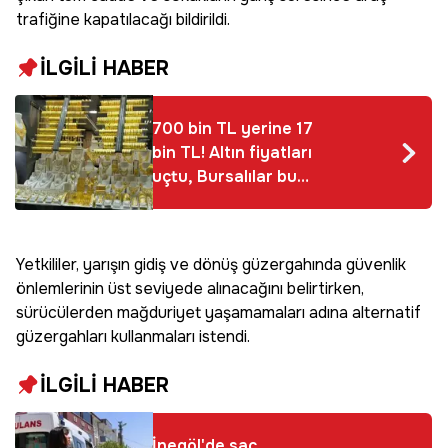
trafiğine kapatılacağı bildirildi.
İLGİLİ HABER
700 bin TL yerine 17
bin TL! Altın fiyatları
uçtu, Bursalılar bu
ürüne yöneldi:
Kapalıçarşı’da
satışlar patladı
Yetkililer, yarışın gidiş ve dönüş güzergahında güvenlik
önlemlerinin üst seviyede alınacağını belirtirken,
sürücülerden mağduriyet yaşamamaları adına alternatif
güzergahları kullanmaları istendi.
İLGİLİ HABER
İnegöl'de saç