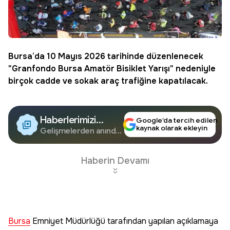
Bursa’da 10 Mayıs 2026 tarihinde düzenlenecek
"Granfondo Bursa Amatör Bisiklet Yarışı" nedeniyle
birçok cadde ve sokak araç trafiğine kapatılacak.
Haberlerimizi
Google’da tercih edilen
kaynak olarak ekleyin
Google'da Takip
Gelişmelerden anında
haberdar olun.
Edin
Haberin Devamı
Bursa
Emniyet Müdürlüğü tarafından yapılan açıklamaya