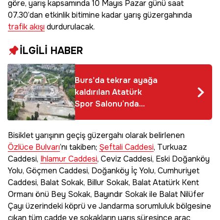
göre, yarış kapsamında 10 Mayıs Pazar günü saat
07.30’dan etkinlik bitimine kadar yarış güzergahında
trafik akışı
durdurulacak.
İLGİLİ HABER
Burs'da tekrar ayağa
kaldırılan Atatürk
Spor Salonu’nda
inşaat tüm hızıyla
devam ediyor
Bisiklet yarışının geçiş güzergahı olarak belirlenen
Özlüce Bulvarı
’nı takiben;
Şeftali Caddesi
, Turkuaz
Caddesi,
Ihlamur Caddesi
, Ceviz Caddesi, Eski Doğanköy
Yolu, Göçmen Caddesi, Doğanköy İç Yolu, Cumhuriyet
Caddesi, Balat Sokak, Billur Sokak, Balat Atatürk Kent
Ormanı önü Bey Sokak, Bayındır Sokak ile Balat Nilüfer
Çayı üzerindeki köprü ve Jandarma sorumluluk bölgesine
çıkan tüm cadde ve sokakların yarış süresince araç