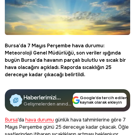
Bursa'da 7 Mayıs Perşembe
hava durumu
:
Meteoroloji
Genel Müdürlüğü, son veriler ışığında
bugün Bursa'da havanın parçalı bulutlu ve sıcak bir
hava olacağını açıkladı. Raporda sıcaklığın 25
dereceye kadar çıkacağı belirtildi.
Haberlerimizi
Google’da tercih edilen
kaynak olarak ekleyin
Google'da Takip
Gelişmelerden anında
haberdar olun.
Edin
Bursa
'da
hava durumu
günlük hava tahminlerine göre 7
Mayıs Perşembe günü 25 dereceye kadar çıkacak. Öğle
saatlerinden itibaren sıcaklıkların artması bekleniyor.