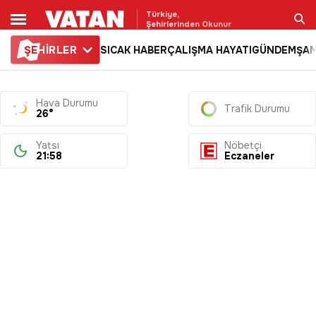
Türkiye,
Şehirlerinden Okunur
ŞE
HİRLER
SICAK HABER
ÇALIŞMA HAYATI
GÜNDEM
ŞAM
Ara
Hava Durumu
Trafik Durumu
26°
Yatsı
Nöbetçi
21:58
Eczaneler