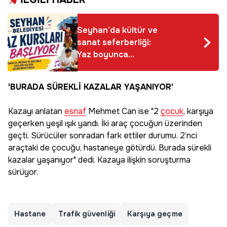
Seyhan’da kültür ve
sanat seferberliği:
Yaz boyunca
tamamen ücretsiz
olacak!
'BURADA SÜREKLİ KAZALAR YAŞANIYOR'
Kazayı anlatan
esnaf
Mehmet Can ise "2
çocuk
, karşıya
geçerken yeşil ışık yandı. İki araç çocuğun üzerinden
geçti. Sürücüler sonradan fark ettiler durumu. 2’nci
araçtaki de çocuğu, hastaneye götürdü. Burada sürekli
kazalar yaşanıyor" dedi. Kazaya ilişkin soruşturma
sürüyor.
Hastane
Trafik güvenliği
Karşıya geçme