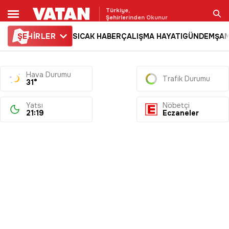
Türkiye,
Şehirlerinden Okunur
ŞE
HİRLER
SICAK HABER
ÇALIŞMA HAYATI
GÜNDEM
ŞAM
Ara
Hava Durumu
Trafik Durumu
31°
Yatsı
Nöbetçi
21:19
Eczaneler