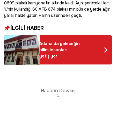
0699 plakalı kamyonetin altında kaldı. Aynı şeritteki Hacı
Y.'nin kullandığı 80 AFB 674 plakalı minibüs de yerde ağır
yaralı halde yatan Halil’in üzerinden geçti.
İLGİLİ HABER
Adana'da geleceğin
bilim insanları
yetişiyor:
Profesörlerden
çocuklara tamamen
ücretsiz eğitim!
Kayıtlar açıldı
Haberin Devamı