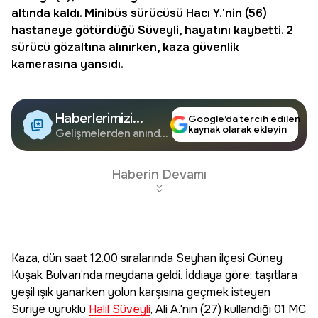
altında kaldı. Minibüs sürücüsü Hacı Y.'nin (56)
hastaneye götürdüğü Süveyli, hayatını kaybetti. 2
sürücü gözaltına alınırken, kaza güvenlik
kamerasına yansıdı.
Haberlerimizi
Google’da tercih edilen
kaynak olarak ekleyin
Google'da Takip
Gelişmelerden anında
haberdar olun.
Edin
Haberin Devamı
Kaza, dün saat 12.00 sıralarında Seyhan ilçesi Güney
Kuşak Bulvarı’nda meydana geldi. İddiaya göre; taşıtlara
yeşil ışık yanarken yolun karşısına geçmek isteyen
Suriye uyruklu
Halil Süveyli
, Ali A.'nın (27) kullandığı 01 MC