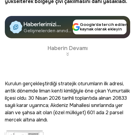
yükselterek bölgeye çivi çakılmasını dahi yasakladı.
Haberlerimizi
Google’da tercih edilen
kaynak olarak ekleyin
Google'da Takip
Gelişmelerden anında
haberdar olun.
Edin
Haberin Devamı
Kurulun gerçekleştirdiği stratejik oturumların ilk adresi,
antik dönemde liman kenti kimliğiyle öne çıkan Yumurtalık
ilçesi oldu. 30 Nisan 2026 tarihli toplantıda alınan 20833
sayılı karar uyarınca; Akdeniz Mahallesi sınırlarında yer
alan ve şahsa ait olan (özel mülkiyet) 601 ada 2 parsel
mercek altına alındı.