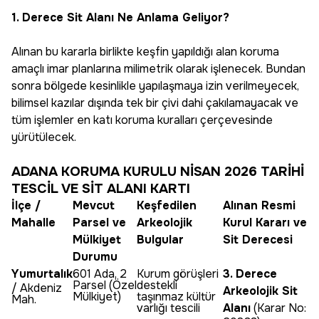
1. Derece Sit Alanı Ne Anlama Geliyor?
Alınan bu kararla birlikte keşfin yapıldığı alan koruma
amaçlı imar planlarına milimetrik olarak işlenecek. Bundan
sonra bölgede kesinlikle yapılaşmaya izin verilmeyecek,
bilimsel kazılar dışında tek bir çivi dahi çakılamayacak ve
tüm işlemler en katı koruma kuralları çerçevesinde
yürütülecek.
ADANA KORUMA KURULU NİSAN 2026 TARİHİ
TESCİL VE SİT ALANI KARTI
İlçe /
Mevcut
Keşfedilen
Alınan Resmi
Mahalle
Parsel ve
Arkeolojik
Kurul Kararı ve
Mülkiyet
Bulgular
Sit Derecesi
Durumu
Yumurtalık
601 Ada, 2
Kurum görüşleri
3. Derece
Parsel
(Özel
destekli
/ Akdeniz
Arkeolojik Sit
Mülkiyet)
taşınmaz kültür
Mah.
varlığı tescili
Alanı
(Karar No: