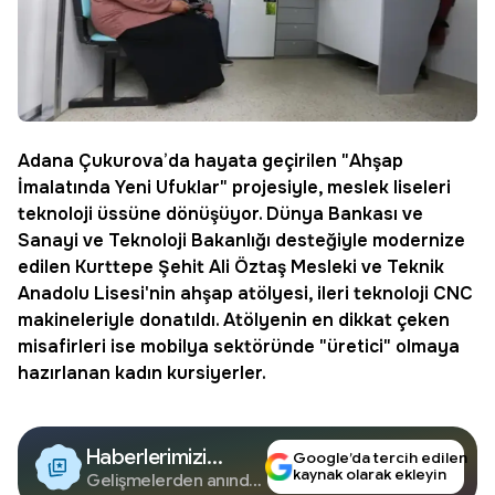
Adana Çukurova’da hayata geçirilen "
Ahşap
İmalatında Yeni Ufuklar
" projesiyle,
meslek liseleri
teknoloji üssüne dönüşüyor. Dünya Bankası ve
Sanayi ve Teknoloji Bakanlığı desteğiyle modernize
edilen Kurttepe Şehit Ali Öztaş Mesleki ve Teknik
Anadolu Lisesi'nin ahşap atölyesi, ileri teknoloji CNC
makineleriyle donatıldı. Atölyenin en dikkat çeken
misafirleri ise mobilya sektöründe "üretici" olmaya
hazırlanan
kadın kursiyerler
.
Haberlerimizi
Google’da tercih edilen
kaynak olarak ekleyin
Google'da Takip
Gelişmelerden anında